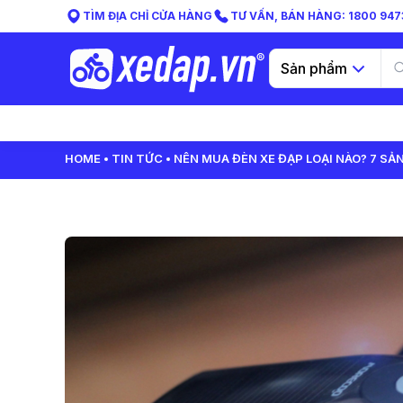
TÌM ĐỊA CHỈ CỬA HÀNG
TƯ VẤN, BÁN HÀNG: 1800 9473
Sản phẩm
HOME
TIN TỨC
NÊN MUA ĐÈN XE ĐẠP LOẠI NÀO? 7 S