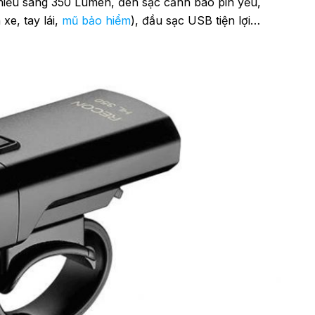
hiếu sáng 350 Lumen, đèn sạc cảnh báo pin yếu,
xe, tay lái,
mũ bảo hiểm
), đầu sạc USB tiện lợi…