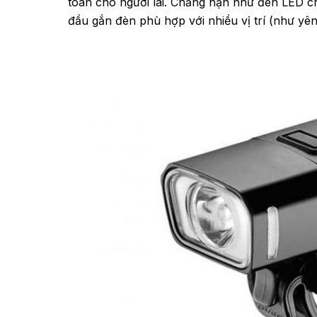
toàn cho người lái. Chẳng hạn như đèn LED c
đầu gắn đèn phù hợp với nhiều vị trí (như yên 