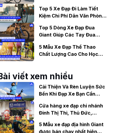
Gợi Ý Mẫu Đáng Mua
Top 5 Xe Đạp Đi Làm Tiết
Kiệm Chi Phí Dân Văn Phòng
Nên Mua?
Top 5 Dòng Xe Đạp Đua
Giant Giúp Các Tay Đua
Chinh Phục Đỉnh Cao
5 Mẫu Xe Đạp Thể Thao
Chất Lượng Cao Cho Học
Sinh Bán Chạy Nhất Hiện
Nay
Bài viết xem nhiều
Cải Thiện Và Rèn Luyện Sức
Bền Khi Đạp Xe Bạn Cần
Biết.
Cửa hàng xe đạp chi nhánh
Đinh Thị Thi, Thủ Đức,
TP.HCM giá tốt, uy tín
5 Mẫu xe đạp địa hình Giant
được bán chạy nhất hiện