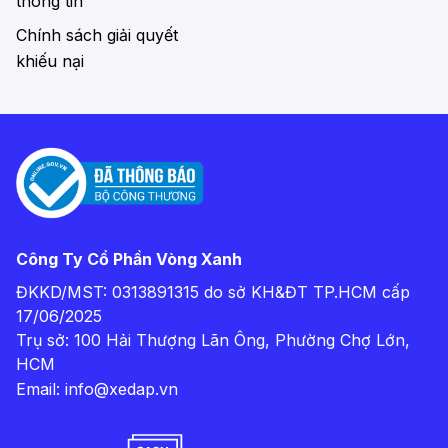
thông tin
Chính sách giải quyết
khiếu nại
Công Ty Cổ Phần Vòng Xanh
ĐKKD/MST: 0313891315 do sở KH&ĐT TP.HCM cấp
17/06/2025
Trụ sở: 100 Hải Thượng Lãn Ông, Phường Chợ Lớn,
HCM
Email:
info@xedap.vn