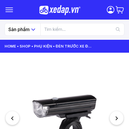
Sản phẩm
HOME
SHOP
PHỤ KIỆN
ĐÈN TRƯỚC XE Đ
...