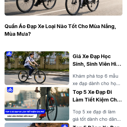
Quần Áo Đạp Xe Loại Nào Tốt Cho Mùa Nắng,
Mùa Mưa?
Giá Xe Đạp Học
Sinh, Sinh Viên Hiện
Nay Bao Nhiêu? Gợi
Khám phá top 6 mẫu
Ý Mẫu Đáng Mua
xe đạp dành cho học
sinh, sinh viên đẹp,
Top 5 Xe Đạp Đi
bền, dễ đi, phù hợp đi
Làm Tiết Kiệm Chi
học, đi làm thêm và
Phí Dân Văn Phòng
Top 5 xe đạp đi làm
rèn luyện sức khỏe
Nên Mua?
giá tốt dành cho dân
mỗi ngày.
văn phòng. Tìm hiểu