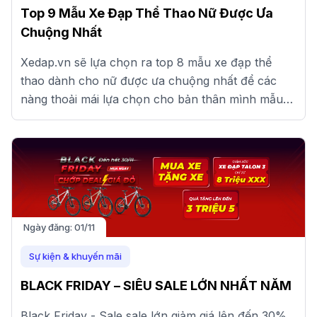
Top 9 Mẫu Xe Đạp Thể Thao Nữ Được Ưa
Chuộng Nhất
Xedap.vn sẽ lựa chọn ra top 8 mẫu xe đạp thể
thao dành cho nữ được ưa chuộng nhất để các
nàng thoải mái lựa chọn cho bản thân mình mẫu
xe phù hợp nhất nhé!
Ngày đăng:
01/11
Sự kiện & khuyến mãi
BLACK FRIDAY – SIÊU SALE LỚN NHẤT NĂM
Black Friday - Sale sale lớn giảm giá lên đến 30%