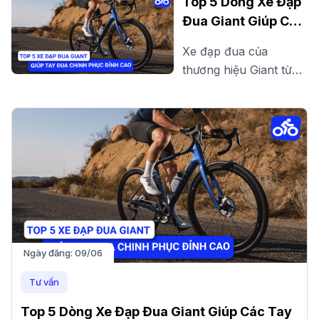
Top 5 Dòng Xe Đạp
ngay các mẫu xe đạp
Đua Giant Giúp Các
chất lượng, bền bỉ với
Tay Đua Chinh
Xe đạp đua của
thiết kế hiện đại, phù
Phục Đỉnh Cao
thương hiệu Giant từ
hợp di chuyển hàng
lâu đã được các cua
ngày!
rơ đánh giá cao, bởi
cấu hình khủng cùng
chi phí hợp lý với túi
tiền của người Việt.
Ngày đăng:
09/06
Tư vấn
Top 5 Dòng Xe Đạp Đua Giant Giúp Các Tay