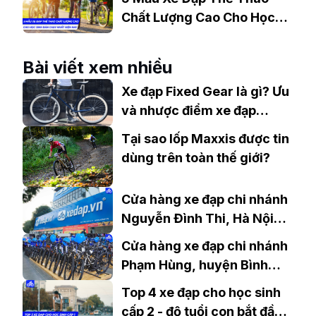
Chất Lượng Cao Cho Học
Sinh Bán Chạy Nhất Hiện
Nay
Bài viết xem nhiều
Xe đạp Fixed Gear là gì? Ưu
và nhược điểm xe đạp
không thắng
Tại sao lốp Maxxis được tin
dùng trên toàn thế giới?
Cửa hàng xe đạp chi nhánh
Nguyễn Đình Thi, Hà Nội
chất lượng
Cửa hàng xe đạp chi nhánh
Phạm Hùng, huyện Bình
Chánh, TP.HCM
Top 4 xe đạp cho học sinh
cấp 2 - độ tuổi con bắt đầu