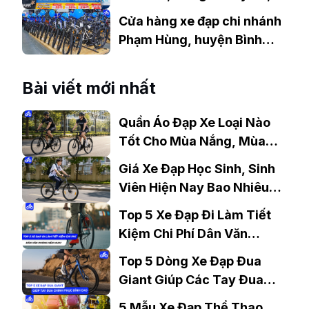
giá tốt
Cửa hàng xe đạp chi nhánh
Phạm Hùng, huyện Bình
Chánh, TP.HCM
Bài viết mới nhất
Quần Áo Đạp Xe Loại Nào
Tốt Cho Mùa Nắng, Mùa
Mưa?
Giá Xe Đạp Học Sinh, Sinh
Viên Hiện Nay Bao Nhiêu?
Gợi Ý Mẫu Đáng Mua
Top 5 Xe Đạp Đi Làm Tiết
Kiệm Chi Phí Dân Văn
Phòng Nên Mua?
Top 5 Dòng Xe Đạp Đua
Giant Giúp Các Tay Đua
Chinh Phục Đỉnh Cao
5 Mẫu Xe Đạp Thể Thao