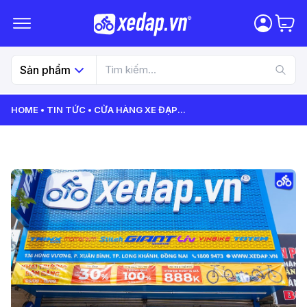
Sản phẩm
HOME
TIN TỨC
CỬA HÀNG XE ĐẠP
...