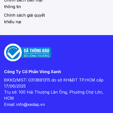
Chính sách bảo mật
thông tin
Chính sách giải quyết
khiếu nại
Công Ty Cổ Phần Vòng Xanh
ĐKKD/MST: 0313891315 do sở KH&ĐT TP.HCM cấp
17/06/2025
Trụ sở: 100 Hải Thượng Lãn Ông, Phường Chợ Lớn,
HCM
Email:
info@xedap.vn