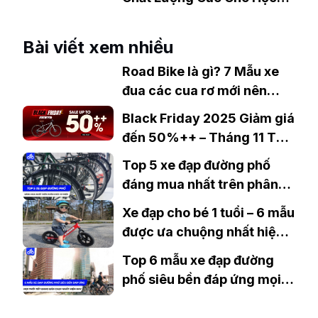
Sinh Bán Chạy Nhất Hiện
Nay
Bài viết xem nhiều
Road Bike là gì? 7 Mẫu xe
đua các cua rơ mới nên
chọn
Black Friday 2025 Giảm giá
đến 50%++ – Tháng 11 Thời
điểm vàng để sở hữu chiếc
Top 5 xe đạp đường phố
xe đạp mơ ước với giá chạm
đáng mua nhất trên phân
đáy
khúc 10 triệu
Xe đạp cho bé 1 tuổi – 6 mẫu
được ưa chuộng nhất hiện
nay
Top 6 mẫu xe đạp đường
phố siêu bền đáp ứng mọi
thời tiết đang bán chạy nhất