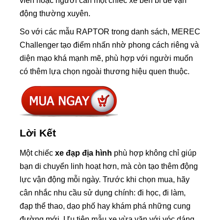
viên hoặc người cần một chiếc xe bền bỉ để vận
động thường xuyên.
So với các mẫu RAPTOR trong danh sách, MEREC
Challenger tạo điểm nhấn nhờ phong cách riêng và
diện mạo khá mạnh mẽ, phù hợp với người muốn
có thêm lựa chọn ngoài thương hiệu quen thuộc.
Lời Kết
Một chiếc
xe đạp địa hình
phù hợp không chỉ giúp
bạn di chuyển linh hoạt hơn, mà còn tạo thêm động
lực vận động mỗi ngày. Trước khi chọn mua, hãy
cân nhắc nhu cầu sử dụng chính: đi học, đi làm,
đạp thể thao, dạo phố hay khám phá những cung
đường mới. Ưu tiên mẫu xe vừa vặn với vóc dáng,