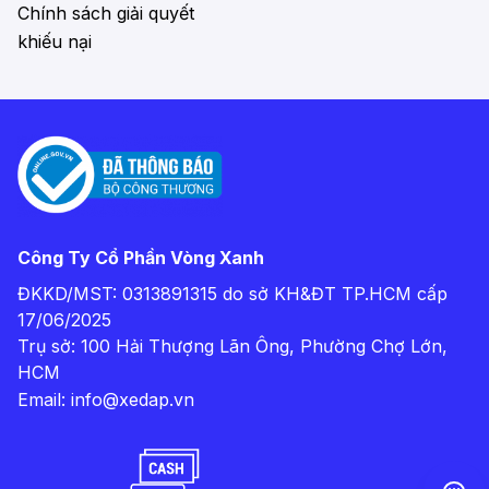
Chính sách giải quyết
khiếu nại
Công Ty Cổ Phần Vòng Xanh
ĐKKD/MST: 0313891315 do sở KH&ĐT TP.HCM cấp
17/06/2025
Trụ sở: 100 Hải Thượng Lãn Ông, Phường Chợ Lớn,
HCM
Email:
info@xedap.vn