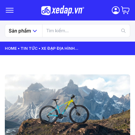
Sản phẩm
HOME
TIN TỨC
XE ĐẠP ĐỊA HÌNH
...