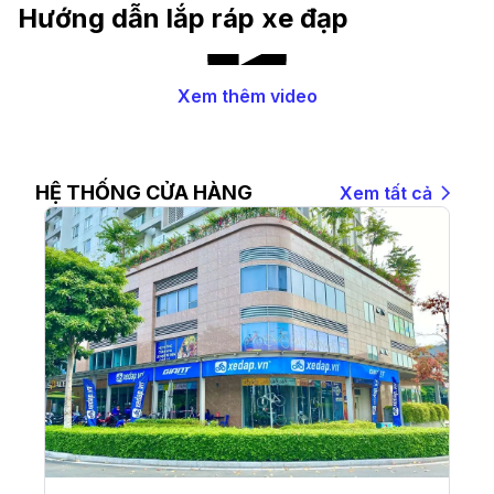
hiện nay
Hướng dẫn lắp ráp xe đạp
Xem thêm video
HỆ THỐNG CỬA HÀNG
Xem tất cả