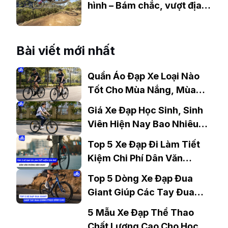
hình – Bám chắc, vượt địa
hình dễ dàng
Bài viết mới nhất
Quần Áo Đạp Xe Loại Nào
Tốt Cho Mùa Nắng, Mùa
Mưa?
Giá Xe Đạp Học Sinh, Sinh
Viên Hiện Nay Bao Nhiêu?
Gợi Ý Mẫu Đáng Mua
Top 5 Xe Đạp Đi Làm Tiết
Kiệm Chi Phí Dân Văn
Phòng Nên Mua?
Top 5 Dòng Xe Đạp Đua
Giant Giúp Các Tay Đua
Chinh Phục Đỉnh Cao
5 Mẫu Xe Đạp Thể Thao
Chất Lượng Cao Cho Học