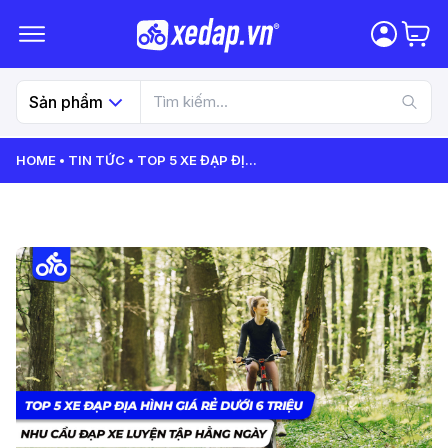
Sản phẩm
HOME
TIN TỨC
TOP 5 XE ĐẠP ĐỊ
...