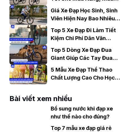
Mưa?
Giá Xe Đạp Học Sinh, Sinh
Viên Hiện Nay Bao Nhiêu?
Gợi Ý Mẫu Đáng Mua
Top 5 Xe Đạp Đi Làm Tiết
Kiệm Chi Phí Dân Văn
Phòng Nên Mua?
Top 5 Dòng Xe Đạp Đua
Giant Giúp Các Tay Đua
Chinh Phục Đỉnh Cao
5 Mẫu Xe Đạp Thể Thao
Chất Lượng Cao Cho Học
Sinh Bán Chạy Nhất Hiện
Nay
Bài viết xem nhiều
Bổ sung nước khi đạp xe
như thế nào cho đúng?
Top 7 mẫu xe đạp giá rẻ