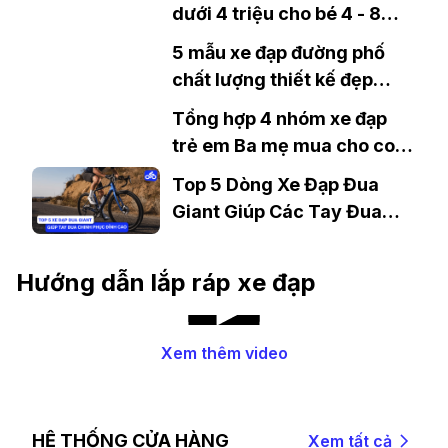
dưới 4 triệu cho bé 4 - 8
tuổi chất lượng tốt
5 mẫu xe đạp đường phố
chất lượng thiết kế đẹp
dành cho lương 12 - 15 triệu
Tổng hợp 4 nhóm xe đạp
trẻ em Ba mẹ mua cho con
cần phải biết
Top 5 Dòng Xe Đạp Đua
Giant Giúp Các Tay Đua
Chinh Phục Đỉnh Cao
Hướng dẫn lắp ráp xe đạp
Xem thêm video
HỆ THỐNG CỬA HÀNG
Xem tất cả