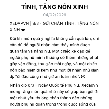
TÌNH, TẶNG NÓN XINH
04/02/2026
XEDAPVN | 8/3 - GỬI CHÂN TÌNH, TẶNG NÓN
XINH ❤️
Đôi khi món quà ý nghĩa không cần quá lớn, chỉ
cần đủ để người nhận cảm thấy mình được
quan tâm và nâng niu. Một chiếc xe đạp để
người phụ nữ mình thương có thêm những phút
giây vận động, thư giãn mỗi ngày, và một chiếc
nón bảo hiểm đi kèm như một lời nhắn nhủ giản
dị: "đi đâu cũng nhớ giữ an toàn nhé". 💌
Nhân dịp 8/3 - Ngày Quốc tế Phụ Nữ, Xedapvn
mong rằng món quà nhỏ này sẽ giúp bạn gửi đi
một chút yêu thương chân thành đến những
người phụ nữ quan trọng trong cuộc sống của