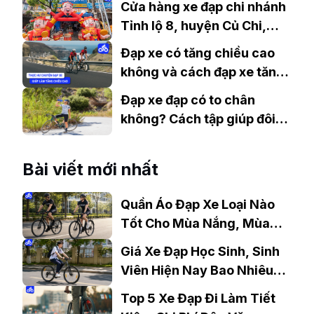
Cửa hàng xe đạp chi nhánh
Tỉnh lộ 8, huyện Củ Chi,
TP.HCM
Đạp xe có tăng chiều cao
không và cách đạp xe tăng
chiều cao hiệu quả nhất
Đạp xe đạp có to chân
không? Cách tập giúp đôi
chân thon gọn
Bài viết mới nhất
Quần Áo Đạp Xe Loại Nào
Tốt Cho Mùa Nắng, Mùa
Mưa?
Giá Xe Đạp Học Sinh, Sinh
Viên Hiện Nay Bao Nhiêu?
Gợi Ý Mẫu Đáng Mua
Top 5 Xe Đạp Đi Làm Tiết