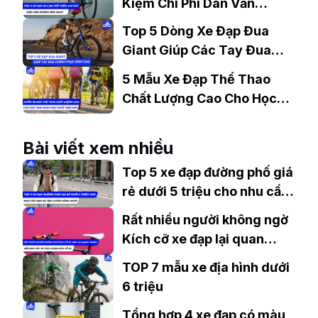
Kiệm Chi Phí Dân Văn
Phòng Nên Mua?
Top 5 Dòng Xe Đạp Đua
Giant Giúp Các Tay Đua
Chinh Phục Đỉnh Cao
5 Mẫu Xe Đạp Thể Thao
Chất Lượng Cao Cho Học
Sinh Bán Chạy Nhất Hiện
Nay
Bài viết xem nhiều
Top 5 xe đạp đường phố giá
rẻ dưới 5 triệu cho nhu cầu
đạp xe tập luyện hàng ngày
Rất nhiều người không ngờ
Kích cỡ xe đạp lại quan
trọng đến như vậy và cách
TOP 7 mẫu xe địa hình dưới
chọn kích cỡ xe
6 triệu
Tổng hợp 4 xe đạp có màu