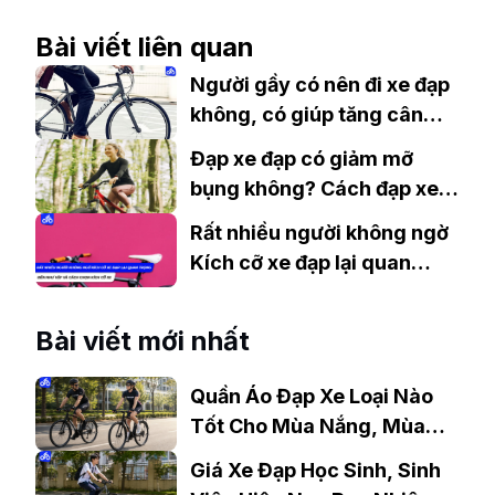
Bài viết liên quan
Người gầy có nên đi xe đạp
không, có giúp tăng cân
không?
Đạp xe đạp có giảm mỡ
bụng không? Cách đạp xe
hiệu quả nhất
Rất nhiều người không ngờ
Kích cỡ xe đạp lại quan
trọng đến như vậy và cách
chọn kích cỡ xe
Bài viết mới nhất
Quần Áo Đạp Xe Loại Nào
Tốt Cho Mùa Nắng, Mùa
Mưa?
Giá Xe Đạp Học Sinh, Sinh