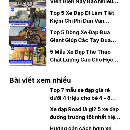
Viên Hiện Nay Bao Nhiêu?
Gợi Ý Mẫu Đáng Mua
Top 5 Xe Đạp Đi Làm Tiết
Kiệm Chi Phí Dân Văn
Phòng Nên Mua?
Top 5 Dòng Xe Đạp Đua
Giant Giúp Các Tay Đua
Chinh Phục Đỉnh Cao
5 Mẫu Xe Đạp Thể Thao
Chất Lượng Cao Cho Học
Sinh Bán Chạy Nhất Hiện
Nay
Bài viết xem nhiều
Top 7 mẫu xe đạp giá rẻ
dưới 4 triệu cho bé 4 - 8
tuổi chất lượng tốt
Xe đạp Road là gì? 5 xe đạp
đường trường tốt nhất hiện
nay
Hướng dẫn cách bơm xe