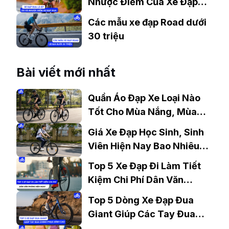
Nhược Điểm Của Xe Đạp
Đua
Các mẫu xe đạp Road dưới
30 triệu
Bài viết mới nhất
Quần Áo Đạp Xe Loại Nào
Tốt Cho Mùa Nắng, Mùa
Mưa?
Giá Xe Đạp Học Sinh, Sinh
Viên Hiện Nay Bao Nhiêu?
Gợi Ý Mẫu Đáng Mua
Top 5 Xe Đạp Đi Làm Tiết
Kiệm Chi Phí Dân Văn
Phòng Nên Mua?
Top 5 Dòng Xe Đạp Đua
Giant Giúp Các Tay Đua
Chinh Phục Đỉnh Cao