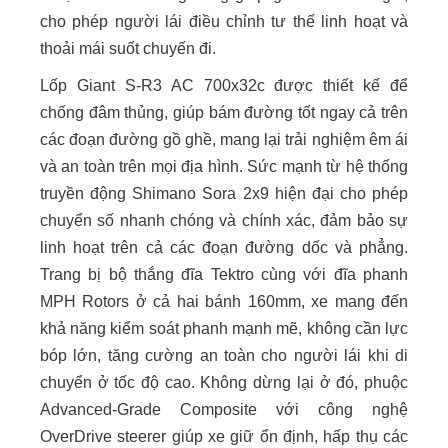
cho phép người lái điều chỉnh tư thế linh hoạt và
thoải mái suốt chuyến đi.
Lốp Giant S-R3 AC 700x32c được thiết kế để
chống đâm thủng, giúp bám đường tốt ngay cả trên
các đoạn đường gồ ghề, mang lại trải nghiệm êm ái
và an toàn trên mọi địa hình. Sức mạnh từ hệ thống
truyền động Shimano Sora 2x9 hiện đại cho phép
chuyển số nhanh chóng và chính xác, đảm bảo sự
linh hoạt trên cả các đoạn đường dốc và phẳng.
Trang bị bộ thắng đĩa Tektro cùng với đĩa phanh
MPH Rotors ở cả hai bánh 160mm, xe mang đến
khả năng kiểm soát phanh mạnh mẽ, không cần lực
bóp lớn, tăng cường an toàn cho người lái khi di
chuyển ở tốc độ cao. Không dừng lại ở đó, phuộc
Advanced-Grade Composite với công nghệ
OverDrive steerer giúp xe giữ ổn định, hấp thụ các