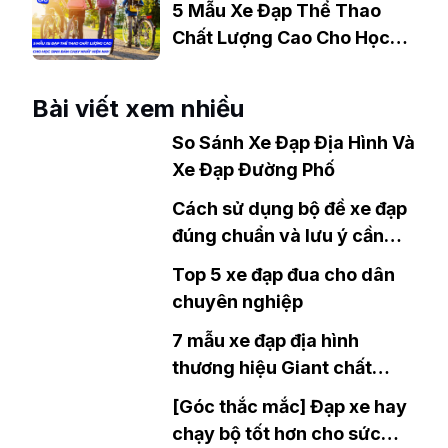
5 Mẫu Xe Đạp Thể Thao
Chất Lượng Cao Cho Học
Sinh Bán Chạy Nhất Hiện
Nay
Bài viết xem nhiều
So Sánh Xe Đạp Địa Hình Và
Xe Đạp Đường Phố
Cách sử dụng bộ đề xe đạp
đúng chuẩn và lưu ý cần
biết
Top 5 xe đạp đua cho dân
chuyên nghiệp
7 mẫu xe đạp địa hình
thương hiệu Giant chất
lượng nhất bạn phải biết?
[Góc thắc mắc] Đạp xe hay
chạy bộ tốt hơn cho sức