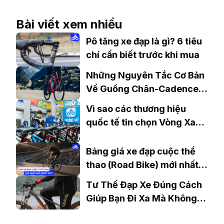
Sinh Bán Chạy Nhất Hiện
Nay
Bài viết xem nhiều
Pô tăng xe đạp là gì? 6 tiêu
chí cần biết trước khi mua
Những Nguyên Tắc Cơ Bản
Về Guồng Chân-Cadence
Khi Đạp Xe
Vì sao các thương hiệu
quốc tế tin chọn Vòng Xanh
là đối tác tại Việt Nam?
Bảng giá xe đạp cuộc thể
thao (Road Bike) mới nhất
năm 2021
Tư Thế Đạp Xe Đúng Cách
Giúp Bạn Đi Xa Mà Không
Mệt