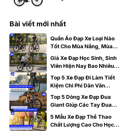
Định Phải Sở Hữu
Bài viết mới nhất
Quần Áo Đạp Xe Loại Nào
Tốt Cho Mùa Nắng, Mùa
Mưa?
Giá Xe Đạp Học Sinh, Sinh
Viên Hiện Nay Bao Nhiêu?
Gợi Ý Mẫu Đáng Mua
Top 5 Xe Đạp Đi Làm Tiết
Kiệm Chi Phí Dân Văn
Phòng Nên Mua?
Top 5 Dòng Xe Đạp Đua
Giant Giúp Các Tay Đua
Chinh Phục Đỉnh Cao
5 Mẫu Xe Đạp Thể Thao
Chất Lượng Cao Cho Học