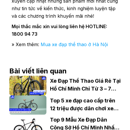
xuyên cập nhật những sản phẩm mới nhất cũng
như tin tức về kiến thức, kinh nghiệm luyện tập
và các chương trình khuyến mãi nhé!
Mọi thắc mắc xin vui lòng liên hệ HOTLINE:
1800 94 73
» Xem thêm:
Mua xe đạp thể thao ở Hà Nội
Bài viết liên quan
Xe Đạp Thể Thao Giá Rẻ Tại
Hồ Chí Minh Chỉ Từ 3 – 7
Triệu Đồng
Top 5 xe đạp cao cấp trên
12 triệu được dân chơi xe
đạp đánh giá cao nhất năm
Top 9 Mẫu Xe Đạp Dân
Công Sở Hồ Chí Minh Nhất