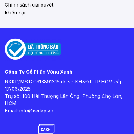
Chính sách giải quyết
khiếu nại
Công Ty Cổ Phần Vòng Xanh
ĐKKD/MST: 0313891315 do sở KH&ĐT TP.HCM cấp
17/06/2025
Trụ sở: 100 Hải Thượng Lãn Ông, Phường Chợ Lớn,
HCM
Email:
info@xedap.vn