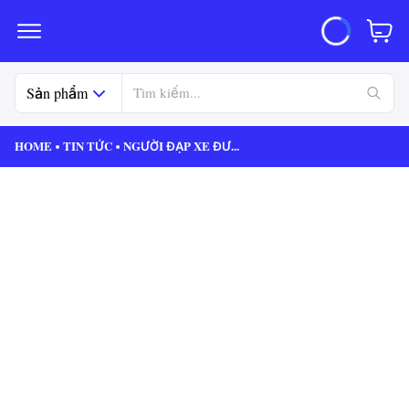
Sản phẩm
HOME
TIN TỨC
NGƯỜI ĐẠP XE ĐƯ
...