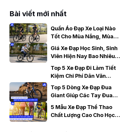
Bài viết mới nhất
Quần Áo Đạp Xe Loại Nào
Tốt Cho Mùa Nắng, Mùa
Mưa?
Giá Xe Đạp Học Sinh, Sinh
Viên Hiện Nay Bao Nhiêu?
Gợi Ý Mẫu Đáng Mua
Top 5 Xe Đạp Đi Làm Tiết
Kiệm Chi Phí Dân Văn
Phòng Nên Mua?
Top 5 Dòng Xe Đạp Đua
Giant Giúp Các Tay Đua
Chinh Phục Đỉnh Cao
5 Mẫu Xe Đạp Thể Thao
Chất Lượng Cao Cho Học
Sinh Bán Chạy Nhất Hiện
Nay