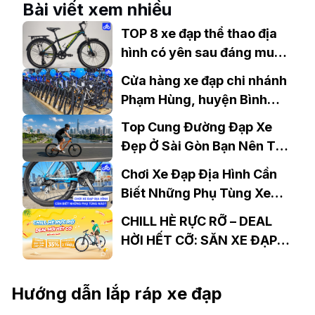
Bài viết xem nhiều
TOP 8 xe đạp thể thao địa
hình có yên sau đáng mua
hiện nay
Cửa hàng xe đạp chi nhánh
Phạm Hùng, huyện Bình
Chánh, TP.HCM
Top Cung Đường Đạp Xe
Đẹp Ở Sài Gòn Bạn Nên Thử
Ít Nhất 1 Lần
Chơi Xe Đạp Địa Hình Cần
Biết Những Phụ Tùng Xe
Đạp MTB Nào?
CHILL HÈ RỰC RỠ – DEAL
HỜI HẾT CỠ: SĂN XE ĐẠP
GIÁ SỐC, NHẬN QUÀ
KHỦNG TẠI XEDAP.VN
Hướng dẫn lắp ráp xe đạp