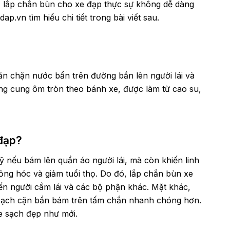
, lắp chắn bùn cho xe đạp thực sự không dễ dàng
ap.vn tìm hiểu chi tiết trong bài viết sau.
ăn chặn nước bẩn trên đường bắn lên người lái và
òng cung ôm tròn theo bánh xe, được làm từ cao su,
 đạp?
 nếu bám lên quần áo người lái, mà còn khiến linh
ỏng hóc và giảm tuổi thọ. Do đó, lắp chắn bùn xe
ến người cầm lái và các bộ phận khác. Mặt khác,
a sạch cặn bẩn bám trên tấm chắn nhanh chóng hơn.
xe sạch đẹp như mới.