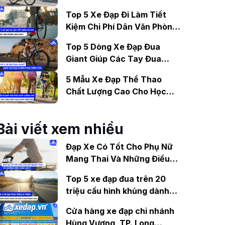
Gợi Ý Mẫu Đáng Mua
Top 5 Xe Đạp Đi Làm Tiết
Kiệm Chi Phí Dân Văn Phòng
Nên Mua?
Top 5 Dòng Xe Đạp Đua
Giant Giúp Các Tay Đua
Chinh Phục Đỉnh Cao
5 Mẫu Xe Đạp Thể Thao
Chất Lượng Cao Cho Học
Sinh Bán Chạy Nhất Hiện
Nay
Bài viết xem nhiều
Đạp Xe Có Tốt Cho Phụ Nữ
Mang Thai Và Những Điều
Cần Lưu Ý
Top 5 xe đạp đua trên 20
triệu cấu hình khủng dành
cho dân xe đạp phong trào
Cửa hàng xe đạp chi nhánh
Hùng Vương, TP. Long