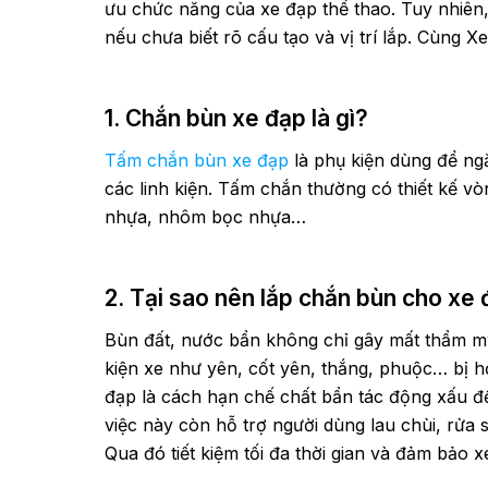
ưu chức năng của xe đạp thể thao. Tuy nhiên
nếu chưa biết rõ cấu tạo và vị trí lắp. Cùng Xed
1. Chắn bùn xe đạp là gì?
Tấm chắn bùn xe đạp
là phụ kiện dùng để ng
các linh kiện. Tấm chắn thường có thiết kế v
nhựa, nhôm bọc nhựa…
2. Tại sao nên lắp chắn bùn cho xe
Bùn đất, nước bẩn không chỉ gây mất thẩm mỹ
kiện xe như yên, cốt yên, thắng, phuộc… bị h
đạp là cách hạn chế chất bẩn tác động xấu đ
việc này còn hỗ trợ người dùng lau chùi, rử
Qua đó tiết kiệm tối đa thời gian và đảm bảo 