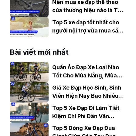
Nên mua xe đạp thể thao
của thương hiệu nào là TỐT
- BỀN - CHẤT LƯỢNG nhất?
Top 5 xe đạp tốt nhất cho
người nội trợ vừa mua sắm
vừa tập luyện hàng ngày
Bài viết mới nhất
Quần Áo Đạp Xe Loại Nào
Tốt Cho Mùa Nắng, Mùa
Mưa?
Giá Xe Đạp Học Sinh, Sinh
Viên Hiện Nay Bao Nhiêu?
Gợi Ý Mẫu Đáng Mua
Top 5 Xe Đạp Đi Làm Tiết
Kiệm Chi Phí Dân Văn
Phòng Nên Mua?
Top 5 Dòng Xe Đạp Đua