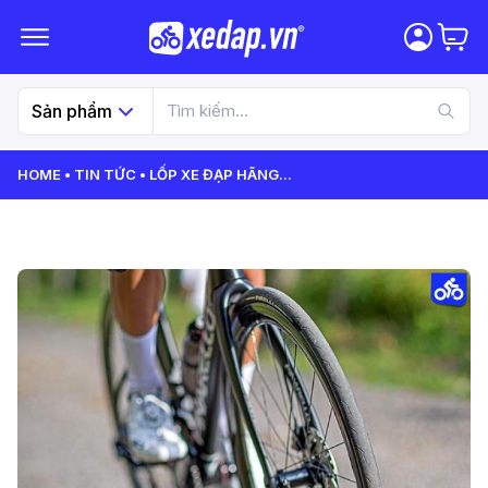
Sản phẩm
HOME
TIN TỨC
LỐP XE ĐẠP HÃNG
...