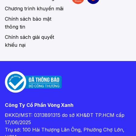
Chương trình khuyến mãi
Chính sách bảo mật
thông tin
Chính sách giải quyết
khiếu nại
Công Ty Cổ Phần Vòng Xanh
ĐKKD/MST: 0313891315 do sở KH&ĐT TP.HCM cấp
17/06/2025
Trụ sở: 100 Hải Thượng Lãn Ông, Phường Chợ Lớn,