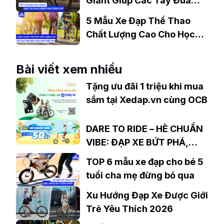
Giant Giúp Các Tay Đua
Chinh Phục Đỉnh Cao
5 Mẫu Xe Đạp Thể Thao
Chất Lượng Cao Cho Học
Sinh Bán Chạy Nhất Hiện
Nay
Bài viết xem nhiều
Tặng ưu đãi 1 triệu khi mua
sắm tại Xedap.vn cùng OCB
DARE TO RIDE – HÈ CHUẨN
VIBE: ĐẠP XE BỨT PHÁ,
GIẢM GIÁ LÊN ĐẾN 50%++
TOP 6 mẫu xe đạp cho bé 5
tuổi cha mẹ đừng bỏ qua
Xu Hướng Đạp Xe Được Giới
Trẻ Yêu Thích 2026