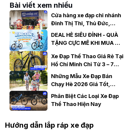
Nay
Bài viết xem nhiều
Cửa hàng xe đạp chi nhánh
Đinh Thị Thi, Thủ Đức,
TP.HCM giá tốt, uy tín
DEAL HÈ SIÊU ĐỈNH - QUÀ
TẶNG CỰC MÊ KHI MUA XE
ĐẠP ĐỊA HÌNH GIANT
Xe Đạp Thể Thao Giá Rẻ Tại
RINCON 2
Hồ Chí Minh Chỉ Từ 3 – 7
Triệu Đồng
Những Mẫu Xe Đạp Bán
Chạy Hè 2026 Giá Tốt,
Thiết Kế Đẹp
Phân Biệt Các Loại Xe Đạp
Thể Thao Hiện Nay
Hướng dẫn lắp ráp xe đạp