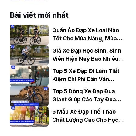
Nhanh Chóng
Bài viết mới nhất
Quần Áo Đạp Xe Loại Nào
Tốt Cho Mùa Nắng, Mùa
Mưa?
Giá Xe Đạp Học Sinh, Sinh
Viên Hiện Nay Bao Nhiêu?
Gợi Ý Mẫu Đáng Mua
Top 5 Xe Đạp Đi Làm Tiết
Kiệm Chi Phí Dân Văn
Phòng Nên Mua?
Top 5 Dòng Xe Đạp Đua
Giant Giúp Các Tay Đua
Chinh Phục Đỉnh Cao
5 Mẫu Xe Đạp Thể Thao
Chất Lượng Cao Cho Học
Sinh Bán Chạy Nhất Hiện