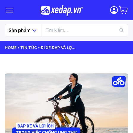
Sản phẩm
HOME
TIN TỨC
ĐI XE ĐẠP VÀ LỢ
...