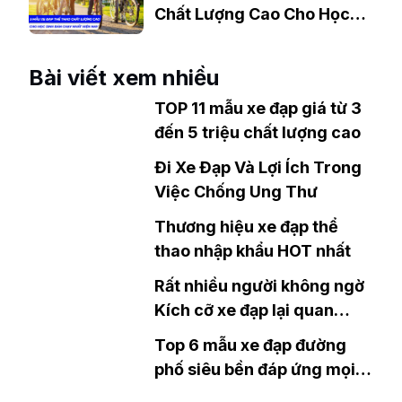
Chất Lượng Cao Cho Học
Sinh Bán Chạy Nhất Hiện
Nay
Bài viết xem nhiều
TOP 11 mẫu xe đạp giá từ 3
đến 5 triệu chất lượng cao
Đi Xe Đạp Và Lợi Ích Trong
Việc Chống Ung Thư
Thương hiệu xe đạp thể
thao nhập khẩu HOT nhất
Rất nhiều người không ngờ
Kích cỡ xe đạp lại quan
trọng đến như vậy và cách
Top 6 mẫu xe đạp đường
chọn kích cỡ xe
phố siêu bền đáp ứng mọi
thời tiết đang bán chạy nhất