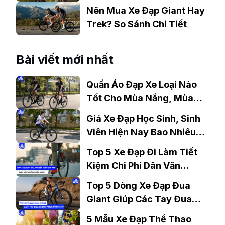
hàng ngày
Nên Mua Xe Đạp Giant Hay
Trek? So Sánh Chi Tiết
Bài viết mới nhất
Quần Áo Đạp Xe Loại Nào
Tốt Cho Mùa Nắng, Mùa
Mưa?
Giá Xe Đạp Học Sinh, Sinh
Viên Hiện Nay Bao Nhiêu?
Gợi Ý Mẫu Đáng Mua
Top 5 Xe Đạp Đi Làm Tiết
Kiệm Chi Phí Dân Văn
Phòng Nên Mua?
Top 5 Dòng Xe Đạp Đua
Giant Giúp Các Tay Đua
Chinh Phục Đỉnh Cao
5 Mẫu Xe Đạp Thể Thao