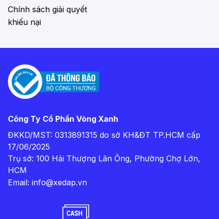
Chính sách giải quyết
khiếu nại
Công Ty Cổ Phần Vòng Xanh
ĐKKD/MST: 0313891315 do sở KH&ĐT TP.HCM cấp
17/06/2025
Trụ sở: 100 Hải Thượng Lãn Ông, Phường Chợ Lớn,
HCM
Email:
info@xedap.vn