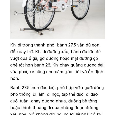
Khi đi trong thành phố, bánh 27.5 vẫn đủ gọn
để xoay trở. Khi đi đường xấu, bánh đủ lớn để
vượt qua ổ gà, gờ đường hoặc mặt đường gồ
ghề tốt hơn bánh 26. Khi chạy quãng đường dài
vừa phải, xe cũng cho cảm giác lướt và ổn định
hơn.
Bánh 27.5 inch đặc biệt phù hợp với người dùng
phổ thông: đi làm, đi học, tập thể dục, đi dạo
cuối tuần, chạy đường nhựa, đường bê tông
hoặc thỉnh thoảng đi qua những đoạn đường
xấu nhẹ. Nó không đòi hỏi người lái phải có kỹ