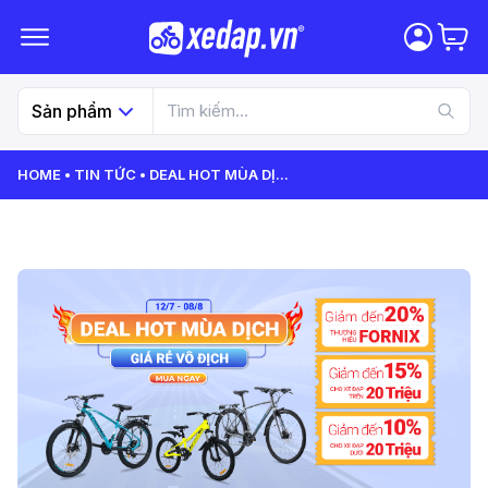
Sản phẩm
HOME
TIN TỨC
DEAL HOT MÙA DỊ
...