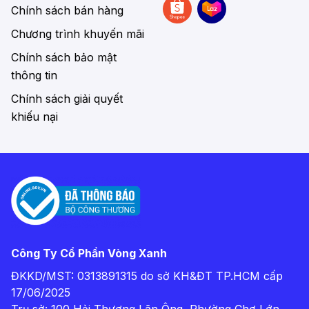
Chính sách bán hàng
Chương trình khuyến mãi
Chính sách bảo mật
thông tin
Chính sách giải quyết
khiếu nại
Công Ty Cổ Phần Vòng Xanh
ĐKKD/MST: 0313891315 do sở KH&ĐT TP.HCM cấp
17/06/2025
Trụ sở: 100 Hải Thượng Lãn Ông, Phường Chợ Lớn,