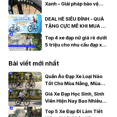
Xanh – Giải pháp bảo vệ
người tiêu dùng trước lốp
Maxxis giả, nhái
DEAL HÈ SIÊU ĐỈNH - QUÀ
TẶNG CỰC MÊ KHI MUA XE
ĐẠP ĐỊA HÌNH GIANT
Top 4 xe đạp nữ giá rẻ dưới
RINCON 2
5 triệu cho nhu cầu đạp xe
tập luyện hàng ngày
Bài viết mới nhất
Quần Áo Đạp Xe Loại Nào
Tốt Cho Mùa Nắng, Mùa
Mưa?
Giá Xe Đạp Học Sinh, Sinh
Viên Hiện Nay Bao Nhiêu?
Gợi Ý Mẫu Đáng Mua
Top 5 Xe Đạp Đi Làm Tiết