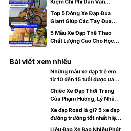
Kiệm Chi Phí Dân Văn
Phòng Nên Mua?
Top 5 Dòng Xe Đạp Đua
Giant Giúp Các Tay Đua
Chinh Phục Đỉnh Cao
5 Mẫu Xe Đạp Thể Thao
Chất Lượng Cao Cho Học
Sinh Bán Chạy Nhất Hiện
Nay
Bài viết xem nhiều
Những mẫu xe đạp trẻ em
từ 10 đến 15 tuổi được ưa
chuộng
Chiếc Xe Đạp Thời Trang
Của Phạm Hương, Lý Nhã
Kỳ, Helly Tống, Kỳ Duyên
Xe đạp Road là gì? 5 xe đạp
Đang Gây Sốt Giới Trẻ Dịp
đường trường tốt nhất hiện
Tết 2021
nay
Liệu Đạp Xe Bao Nhiêu Phút