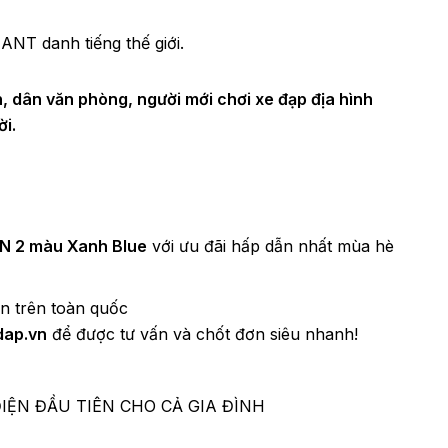
IANT danh tiếng thế giới.
n, dân văn phòng, người mới chơi xe đạp địa hình
ời.
N 2 màu Xanh Blue
với ưu đãi hấp dẫn nhất mùa hè
n trên toàn quốc
dap.vn
để được tư vấn và chốt đơn siêu nhanh!
ĐIỆN ĐẦU TIÊN CHO CẢ GIA ĐÌNH