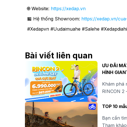
🌐 Website:
https://xedap.vn
🏪 Hệ thống Showroom:
https://xedap.vn/cua
#Xedapvn #Uudaimuahe #Salehe #Xedapdiah
Bài viết liên quan
ƯU ĐÃI MÁ
HÌNH GIAN
Khám phá m
RINCON 2 –
hời kèm co
ngay!
TOP 10 mẫu
Bạn cần tìm
Tham khảo 