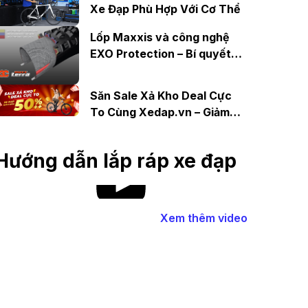
Xe Đạp Phù Hợp Với Cơ Thể
Lốp Maxxis và công nghệ
EXO Protection – Bí quyết
chống thủng tối ưu cho
người đạp xe
Săn Sale Xả Kho Deal Cực
To Cùng Xedap.vn – Giảm
Giá Đến 50%++
Hướng dẫn lắp ráp xe đạp
Xem thêm video