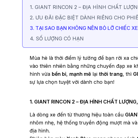
1. GIANT RINCON 2 – ĐỊA HÌNH CHẤT LƯỢ
2. ƯU ĐÃI ĐẶC BIỆT DÀNH RIÊNG CHO PH
3. TẠI SAO BẠN KHÔNG NÊN BỎ LỠ CHIẾC X
4. SỐ LƯỢNG CÓ HẠN
Mùa hè là thời điểm lý tưởng để bạn rời xa ch
vào thiên nhiên bằng những chuyến đạp xe k
hình vừa
bền bỉ
,
mạnh mẽ
lại
thời trang
, thì
G
sự lựa chọn tuyệt vời dành cho bạn!
1. GIANT RINCON 2 – ĐỊA HÌNH CHẤT LƯỢNG
Là dòng xe đến từ thương hiệu toàn cầu
GIAN
nhôm nhẹ, hệ thống truyền động mượt mà và 
địa hình.