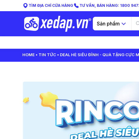
TÌM ĐỊA CHỈ CỬA HÀNG
TƯ VẤN, BÁN HÀNG: 1800 9473
Sản phẩm
HOME
TIN TỨC
DEAL HÈ SIÊU ĐỈNH - QUÀ TẶNG CỰC M