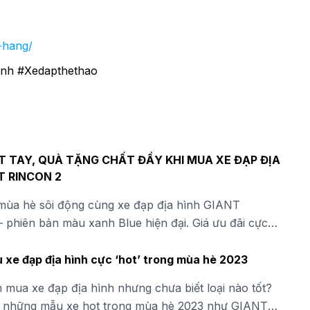
-hang/
inh #Xedapthethao
T TAY, QUÀ TẶNG CHẤT ĐẦY KHI MUA XE ĐẠP ĐỊA
T RINCON 2
ùa hè sôi động cùng xe đạp địa hình GIANT
 phiên bản màu xanh Blue hiện đại. Giá ưu đãi cực
mbo quà tặng phụ kiện cao cấp tại XEDAP.VN. Mua
 xe đạp địa hình cực ‘hot’ trong mùa hè 2023
 mua xe đạp địa hình nhưng chưa biết loại nào tốt?
những mẫu xe hot trong mùa hè 2023 như GIANT