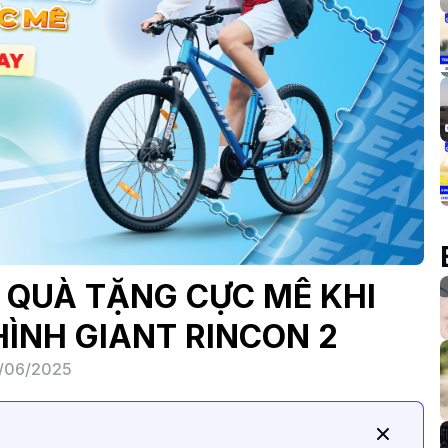
- QUÀ TẶNG CỰC MÊ KHI
HÌNH GIANT RINCON 2
/06/2025