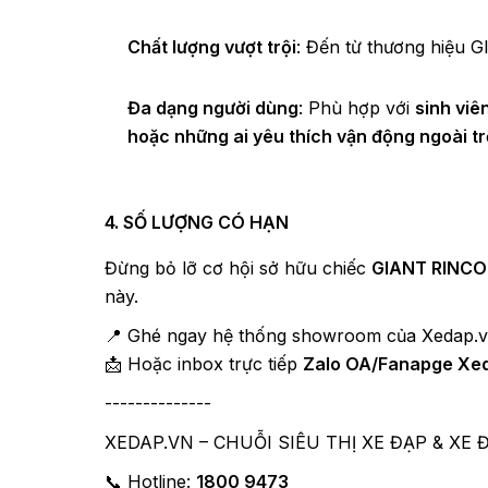
Chất lượng vượt trội
: Đến từ thương hiệu G
Đa dạng người dùng
: Phù hợp với
sinh viê
hoặc những ai yêu thích vận động ngoài tr
4. SỐ LƯỢNG CÓ HẠN
Đừng bỏ lỡ cơ hội sở hữu chiếc
GIANT RINCO
này.
📍 Ghé ngay hệ thống showroom của Xedap.v
📩 Hoặc inbox trực tiếp
Zalo OA/Fanapge Xe
--------------
XEDAP.VN – CHUỖI SIÊU THỊ XE ĐẠP & XE 
📞 Hotline:
1800 9473