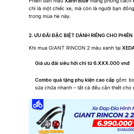
Phiên bản màu
Xanh Blue
mang phong cách
chỉ là một chiếc xe, mà còn là người bạn đồn
trong mùa hè này.
2. ƯU ĐÃI ĐẶC BIỆT DÀNH RIÊNG CHO PHIÊ
Khi mua GIANT RINCON 2 màu xanh tại
XED
Giá ưu đãi siêu hời chỉ từ 6.XXX.000 vnđ
Combo quà tặng phụ kiện cao cấp
gồm: bì
sửa chữa nhanh – tất cả đều cần thiết cho 