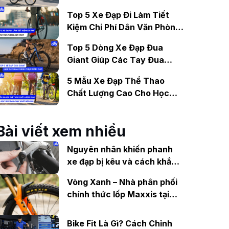
Gợi Ý Mẫu Đáng Mua
Top 5 Xe Đạp Đi Làm Tiết
Kiệm Chi Phí Dân Văn Phòng
Nên Mua?
Top 5 Dòng Xe Đạp Đua
Giant Giúp Các Tay Đua
Chinh Phục Đỉnh Cao
5 Mẫu Xe Đạp Thể Thao
Chất Lượng Cao Cho Học
Sinh Bán Chạy Nhất Hiện
Nay
Bài viết xem nhiều
Nguyên nhân khiến phanh
xe đạp bị kêu và cách khắc
phục
Vòng Xanh – Nhà phân phối
chính thức lốp Maxxis tại
Việt Nam
Bike Fit Là Gì? Cách Chỉnh