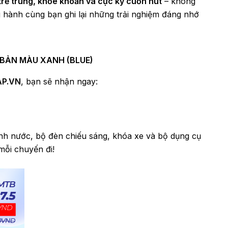
trẻ trung, khỏe khoắn và cực kỳ cuốn hút
– không
g hành cùng bạn ghi lại những trải nghiệm đáng nhớ
N BẢN MÀU XANH (BLUE)
AP.VN
, bạn sẽ nhận ngay:
nh nước, bộ đèn chiếu sáng, khóa xe và bộ dụng cụ
mỗi chuyến đi!