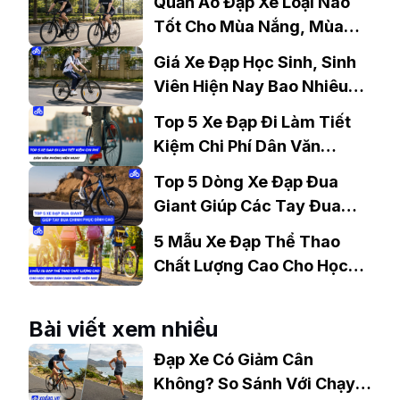
Quần Áo Đạp Xe Loại Nào
Tốt Cho Mùa Nắng, Mùa
Mưa?
Giá Xe Đạp Học Sinh, Sinh
Viên Hiện Nay Bao Nhiêu?
Gợi Ý Mẫu Đáng Mua
Top 5 Xe Đạp Đi Làm Tiết
Kiệm Chi Phí Dân Văn
Phòng Nên Mua?
Top 5 Dòng Xe Đạp Đua
Giant Giúp Các Tay Đua
Chinh Phục Đỉnh Cao
5 Mẫu Xe Đạp Thể Thao
Chất Lượng Cao Cho Học
Sinh Bán Chạy Nhất Hiện
Nay
Bài viết xem nhiều
Đạp Xe Có Giảm Cân
Không? So Sánh Với Chạy