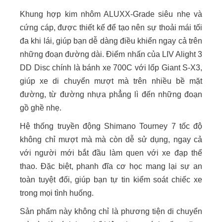
Khung hợp kim nhôm ALUXX-Grade siêu nhẹ và
cứng cáp, được thiết kế để tạo nên sự thoải mái tối
đa khi lái, giúp bạn dễ dàng điều khiển ngay cả trên
những đoạn đường dài. Điểm nhấn của LIV Alight 3
DD Disc chính là bánh xe 700C với lốp Giant S-X3,
giúp xe di chuyển mượt mà trên nhiều bề mặt
đường, từ đường nhựa phẳng lì đến những đoạn
gồ ghề nhẹ.
Hệ thống truyền động Shimano Tourney 7 tốc độ
không chỉ mượt mà mà còn dễ sử dụng, ngay cả
với người mới bắt đầu làm quen với xe đạp thể
thao. Đặc biệt, phanh đĩa cơ học mang lại sự an
toàn tuyệt đối, giúp bạn tự tin kiểm soát chiếc xe
trong mọi tình huống.
Sản phẩm này không chỉ là phương tiện di chuyển