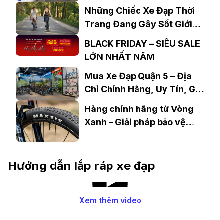
Bộ?
Những Chiếc Xe Đạp Thời
Trang Đang Gây Sốt Giới
Trẻ Dịp Tết 2022
BLACK FRIDAY – SIÊU SALE
LỚN NHẤT NĂM
Mua Xe Đạp Quận 5 – Địa
Chỉ Chính Hãng, Uy Tín, Giá
Tốt
Hàng chính hãng từ Vòng
Xanh – Giải pháp bảo vệ
người tiêu dùng trước lốp
Maxxis giả, nhái
Hướng dẫn lắp ráp xe đạp
Xem thêm video