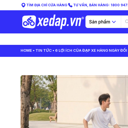
TÌM ĐỊA CHỈ CỬA HÀNG
TƯ VẤN, BÁN HÀNG: 1800 9473
Sản phẩm
HOME
TIN TỨC
6 LỢI ÍCH CỦA ĐẠP XE HÀNG NGÀY ĐỐ