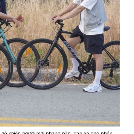
 dễ khiến người mới nhanh nản, đạp xe cho phép