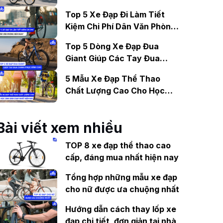
Gợi Ý Mẫu Đáng Mua
Top 5 Xe Đạp Đi Làm Tiết
Kiệm Chi Phí Dân Văn Phòng
Nên Mua?
Top 5 Dòng Xe Đạp Đua
Giant Giúp Các Tay Đua
Chinh Phục Đỉnh Cao
5 Mẫu Xe Đạp Thể Thao
Chất Lượng Cao Cho Học
Sinh Bán Chạy Nhất Hiện
Nay
Bài viết xem nhiều
TOP 8 xe đạp thể thao cao
cấp, đáng mua nhất hiện nay
Tổng hợp những mẫu xe đạp
cho nữ được ưa chuộng nhất
Hướng dẫn cách thay lốp xe
đạp chi tiết, đơn giản tại nhà