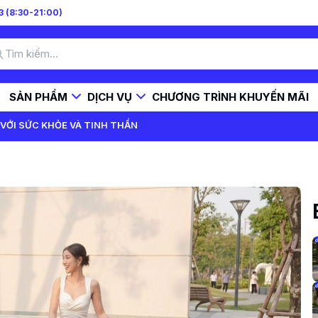
 (8:30-21:00)
SẢN PHẨM
DỊCH VỤ
CHƯƠNG TRÌNH KHUYẾN MÃI
I VỚI SỨC KHỎE VÀ TINH THẦN