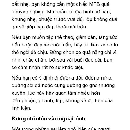
đất nhẹ, bạn không cần một chiếc MTB quá
chuyên nghiệp. Một mẫu xe địa hình cơ bản,
khung nhẹ, phuộc trước vừa đủ, lốp không quá
gai sẽ giúp bạn đạp thoải mái hơn.
Nếu bạn muốn tập thể thao, giảm cân, tăng sức
bền hoặc đạp xe cuối tuần, hãy ưu tiên xe có tư
thế ngồi dễ chịu. Đừng chọn xe quá nặng chỉ vì
nhìn chắc chắn, bởi sau vài buổi đạp dài, bạn
sẽ cảm nhận rất rõ sự khác biệt.
Nếu bạn có ý định đi đường đồi, đường rừng,
đường sỏi đá hoặc cung đường gồ ghề thường
xuyên, lúc này hãy quan tâm nhiều hơn
đến phuộc, phanh, lốp, khung và độ bền của
linh kiện.
Đừng chỉ nhìn vào ngoại hình
Một trong những sai lầm phổ biến của người