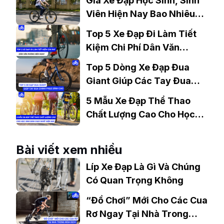
Giá Xe Đạp Học Sinh, Sinh
Viên Hiện Nay Bao Nhiêu?
Gợi Ý Mẫu Đáng Mua
Top 5 Xe Đạp Đi Làm Tiết
Kiệm Chi Phí Dân Văn
Phòng Nên Mua?
Top 5 Dòng Xe Đạp Đua
Giant Giúp Các Tay Đua
Chinh Phục Đỉnh Cao
5 Mẫu Xe Đạp Thể Thao
Chất Lượng Cao Cho Học
Sinh Bán Chạy Nhất Hiện
Nay
Bài viết xem nhiều
Líp Xe Đạp Là Gì Và Chúng
Có Quan Trọng Không
“Đồ Chơi” Mới Cho Các Cua
Rơ Ngay Tại Nhà Trong