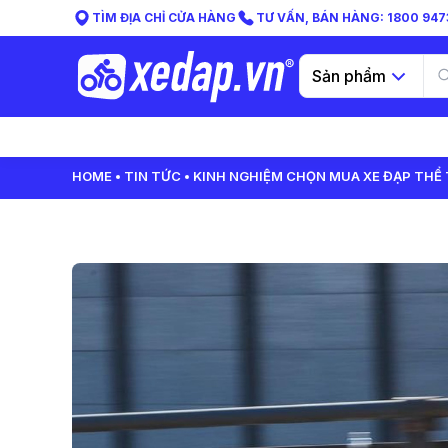
TÌM ĐỊA CHỈ CỬA HÀNG
TƯ VẤN, BÁN HÀNG: 1800 9473
Sản phẩm
HOME
TIN TỨC
KINH NGHIỆM CHỌN MUA XE ĐẠP THỂ