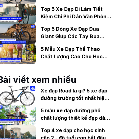
Gợi Ý Mẫu Đáng Mua
Top 5 Xe Đạp Đi Làm Tiết
Kiệm Chi Phí Dân Văn Phòng
Nên Mua?
Top 5 Dòng Xe Đạp Đua
Giant Giúp Các Tay Đua
Chinh Phục Đỉnh Cao
5 Mẫu Xe Đạp Thể Thao
Chất Lượng Cao Cho Học
Sinh Bán Chạy Nhất Hiện
Nay
Bài viết xem nhiều
Xe đạp Road là gì? 5 xe đạp
đường trường tốt nhất hiện
nay
5 mẫu xe đạp đường phố
chất lượng thiết kế đẹp dành
cho lương 12 - 15 triệu
Top 4 xe đạp cho học sinh
cấp 2 - độ tuổi con bắt đầu