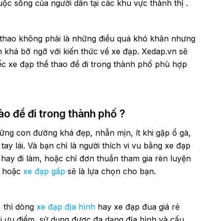
ộc sống của người dân tại các khu vực thành thị .
 thao không phải là những điều quá khó khăn nhưng
n khá bỡ ngỡ với kiến thức về xe đạp. Xedap.vn sẽ
c xe đạp thể thao để đi trong thành phố phù hợp
ào để đi trong thành phố ?
ững con đường khá đẹp, nhẵn mịn, ít khi gặp ổ gà,
ay lái. Và bạn chỉ là người thích vi vu bằng xe đạp
hay đi làm, hoặc chỉ đơn thuần tham gia rèn luyện
hoặc
xe đạp gấp
sẽ là lựa chọn cho bạn.
, thì dòng
xe đạp địa hình
hay xe đạp đua giá rẻ
i ưu điểm, sử dụng được đa dạng địa hình và cấu