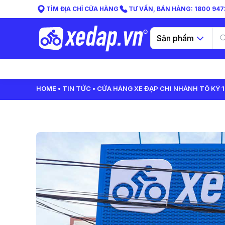
TÌM ĐỊA CHỈ CỬA HÀNG
TƯ VẤN, BÁN HÀNG: 1800 9473
Sản phẩm
HOME
TIN TỨC
CỬA HÀNG XE ĐẠP CHI NHÁNH TÔ KÝ