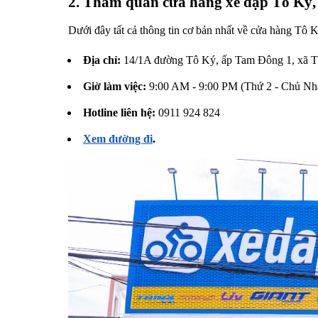
2. Thăm quan cửa hàng xe đạp Tô Ký
Dưới đây tất cả thông tin cơ bản nhất về cửa hàng Tô K
Địa chỉ:
14/1A đường Tô Ký, ấp Tam Đông 1, xã 
Giờ làm việc:
9:00 AM - 9:00 PM (Thứ 2 - Chủ Nhậ
Hotline liên hệ:
0911 924 824
Xem đường đi
.