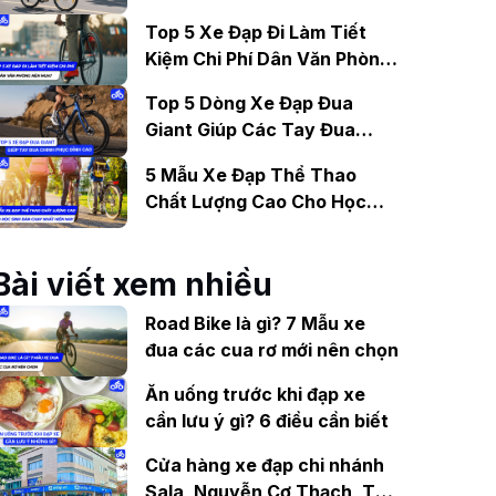
Gợi Ý Mẫu Đáng Mua
Top 5 Xe Đạp Đi Làm Tiết
Kiệm Chi Phí Dân Văn Phòng
Nên Mua?
Top 5 Dòng Xe Đạp Đua
Giant Giúp Các Tay Đua
Chinh Phục Đỉnh Cao
5 Mẫu Xe Đạp Thể Thao
Chất Lượng Cao Cho Học
Sinh Bán Chạy Nhất Hiện
Nay
Bài viết xem nhiều
Road Bike là gì? 7 Mẫu xe
đua các cua rơ mới nên chọn
Ăn uống trước khi đạp xe
cần lưu ý gì? 6 điều cần biết
Cửa hàng xe đạp chi nhánh
Sala, Nguyễn Cơ Thạch, Thủ