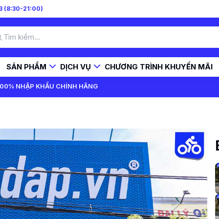
 (8:30-21:00)
SẢN PHẨM
DỊCH VỤ
CHƯƠNG TRÌNH KHUYẾN MÃI
 100% NHẬP KHẨU CHÍNH HÃNG