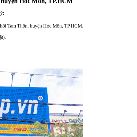
, huyện Hóc Môn, TP.HCM
ý:
Thới Tam Thôn, huyện Hóc Môn, TP.HCM.
t).