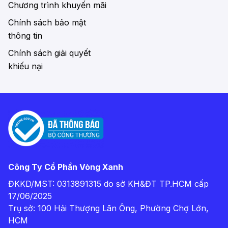
Chương trình khuyến mãi
Chính sách bảo mật
thông tin
Xe đạp gấp siêu nhẹ tạo sự thuận tiện trong việc
Chính sách giải quyết
vận chuyển.
khiếu nại
2. Bật mí lợi ích của xe đạp gấp không thể bỏ
qua
Không phải ngẫu nhiên mà xe đạp gấp lại được
nhiều người yêu thích đến như vậy. Với những
đặc trưng về kích thước, tính năng cùng khả năng
gấp gọn, khi sở hữu chiếc xe đạp gấp bạn sẽ
Công Ty Cổ Phần Vòng Xanh
nhận được vô vàn lợi ích. Cụ thể:
ĐKKD/MST: 0313891315 do sở KH&ĐT TP.HCM cấp
• Tiết kiệm không gian:
Do khả năng gấp gọn tiện
17/06/2025
lợi nên xe đạp gấp không chiếm quá nhiều không
Trụ sở: 100 Hải Thượng Lãn Ông, Phường Chợ Lớn,
gian, ngược lại giúp người dùng tiết kiệm diện tích
HCM