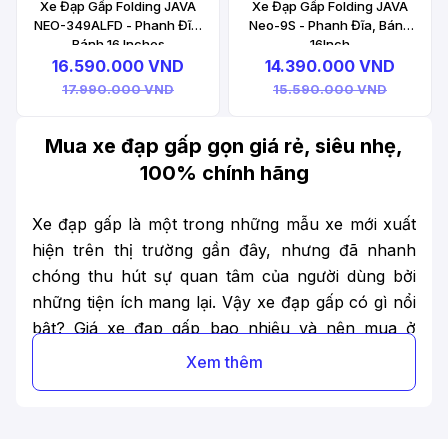
Xe Đạp Gấp Folding JAVA
Xe Đạp Gấp Folding JAVA
NEO-349ALFD - Phanh Đĩa,
Neo-9S - Phanh Đĩa, Bánh
Bánh 16 Inches
16Inch
16.590.000 VND
14.390.000 VND
17.990.000 VND
15.590.000 VND
Mua xe đạp gấp gọn giá rẻ, siêu nhẹ,
100% chính hãng
Xe đạp gấp là một trong những mẫu xe mới xuất
hiện trên thị trường gần đây, nhưng đã nhanh
chóng thu hút sự quan tâm của người dùng bởi
những tiện ích mang lại. Vậy xe đạp gấp có gì nổi
bật? Giá xe đạp gấp bao nhiêu và nên mua ở
đâu? Cùng tìm lời giải đáp qua bài viết sau đây!
Xem thêm
1. Xe đạp gấp là gì?