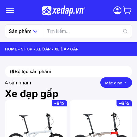
Sản phẩm
HOME
SHOP
XE ĐẠP
XE ĐẠP GẤP
Bộ lọc sản phẩm
4
sản phẩm
Mặc định
Xe đạp gấp
-
6%
-
6%