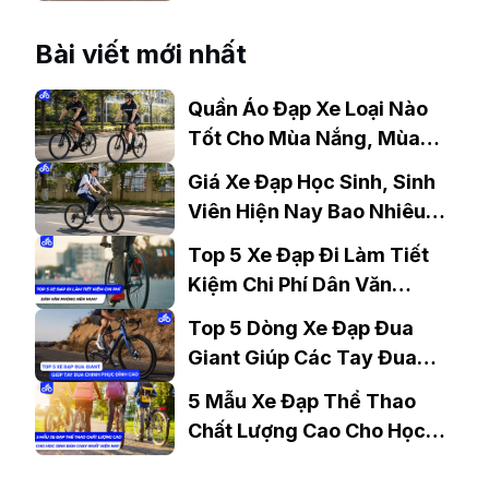
Xe
Bài viết mới nhất
Quần Áo Đạp Xe Loại Nào
Tốt Cho Mùa Nắng, Mùa
Mưa?
Giá Xe Đạp Học Sinh, Sinh
Viên Hiện Nay Bao Nhiêu?
Gợi Ý Mẫu Đáng Mua
Top 5 Xe Đạp Đi Làm Tiết
Kiệm Chi Phí Dân Văn
Phòng Nên Mua?
Top 5 Dòng Xe Đạp Đua
Giant Giúp Các Tay Đua
Chinh Phục Đỉnh Cao
5 Mẫu Xe Đạp Thể Thao
Chất Lượng Cao Cho Học
Sinh Bán Chạy Nhất Hiện