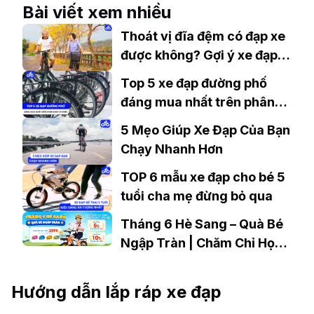
Nay
Bài viết xem nhiều
Thoát vị đĩa đệm có đạp xe
được không? Gợi ý xe đạp
phù hợp
Top 5 xe đạp đường phố
đáng mua nhất trên phân
khúc 10 triệu
5 Mẹo Giúp Xe Đạp Của Bạn
Chạy Nhanh Hơn
TOP 6 mẫu xe đạp cho bé 5
tuổi cha mẹ đừng bỏ qua
Tháng 6 Hè Sang – Quà Bé
Ngập Tràn | Chăm Chỉ Học
Hành, Rinh Ngay Ưu Đãi
Cùng Xedap.vn
Hướng dẫn lắp ráp xe đạp