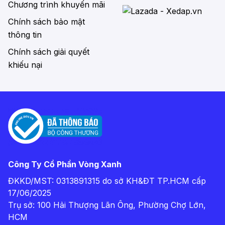
Chương trình khuyến mãi
Chính sách bảo mật
thông tin
Chính sách giải quyết
khiếu nại
Công Ty Cổ Phần Vòng Xanh
ĐKKD/MST: 0313891315 do sở KH&ĐT TP.HCM cấp
17/06/2025
Trụ sở: 100 Hải Thượng Lãn Ông, Phường Chợ Lớn,
HCM