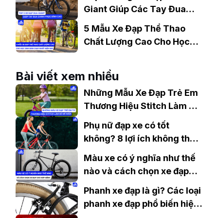
Giant Giúp Các Tay Đua
Chinh Phục Đỉnh Cao
5 Mẫu Xe Đạp Thể Thao
Chất Lượng Cao Cho Học
Sinh Bán Chạy Nhất Hiện
Nay
Bài viết xem nhiều
Những Mẫu Xe Đạp Trẻ Em
Thương Hiệu Stitch Làm Bé
“Mê Mẩn”
Phụ nữ đạp xe có tốt
không? 8 lợi ích không thể
bỏ qua
Màu xe có ý nghĩa như thế
nào và cách chọn xe đạp
cho hợp Mệnh
Phanh xe đạp là gì? Các loại
phanh xe đạp phổ biến hiện
nay