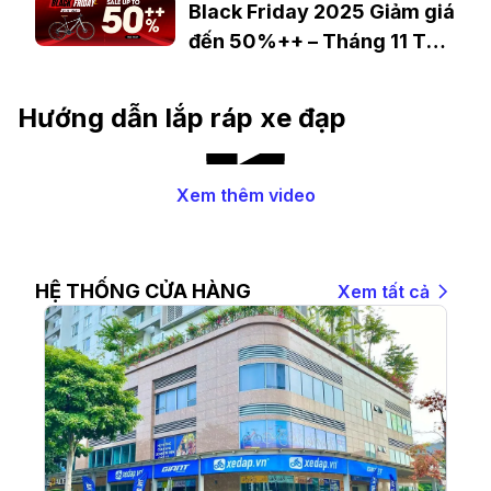
Black Friday 2025 Giảm giá
đến 50%++ – Tháng 11 Thời
điểm vàng để sở hữu chiếc
xe đạp mơ ước với giá chạm
Hướng dẫn lắp ráp xe đạp
đáy
Xem thêm video
HỆ THỐNG CỬA HÀNG
Xem tất cả