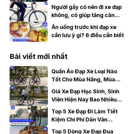
đa
Người gầy có nên đi xe đạp
không, có giúp tăng cân
không?
Ăn uống trước khi đạp xe
cần lưu ý gì? 6 điều cần biết
Bài viết mới nhất
Quần Áo Đạp Xe Loại Nào
Tốt Cho Mùa Nắng, Mùa
Mưa?
Giá Xe Đạp Học Sinh, Sinh
Viên Hiện Nay Bao Nhiêu?
Gợi Ý Mẫu Đáng Mua
Top 5 Xe Đạp Đi Làm Tiết
Kiệm Chi Phí Dân Văn
Phòng Nên Mua?
Top 5 Dòng Xe Đạp Đua