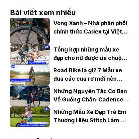
Nay
Bài viết xem nhiều
Vòng Xanh – Nhà phân phối
chính thức Cadex tại Việt
Nam
Tổng hợp những mẫu xe
đạp cho nữ được ưa chuộng
nhất
Road Bike là gì? 7 Mẫu xe
đua các cua rơ mới nên
chọn
Những Nguyên Tắc Cơ Bản
Về Guồng Chân-Cadence
Khi Đạp Xe
Những Mẫu Xe Đạp Trẻ Em
Thương Hiệu Stitch Làm Bé
“Mê Mẩn”