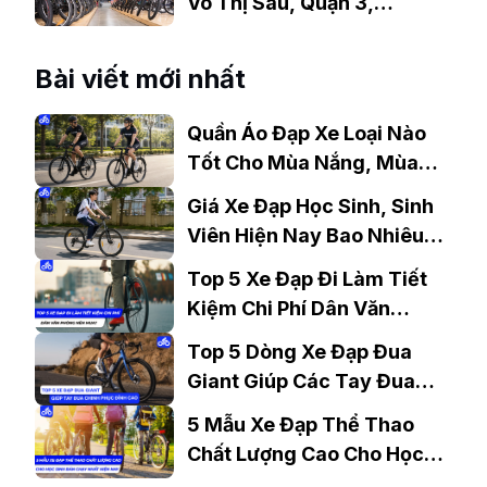
Võ Thị Sáu, Quận 3,
TP.HCM
Bài viết mới nhất
Quần Áo Đạp Xe Loại Nào
Tốt Cho Mùa Nắng, Mùa
Mưa?
Giá Xe Đạp Học Sinh, Sinh
Viên Hiện Nay Bao Nhiêu?
Gợi Ý Mẫu Đáng Mua
Top 5 Xe Đạp Đi Làm Tiết
Kiệm Chi Phí Dân Văn
Phòng Nên Mua?
Top 5 Dòng Xe Đạp Đua
Giant Giúp Các Tay Đua
Chinh Phục Đỉnh Cao
5 Mẫu Xe Đạp Thể Thao
Chất Lượng Cao Cho Học
Sinh Bán Chạy Nhất Hiện