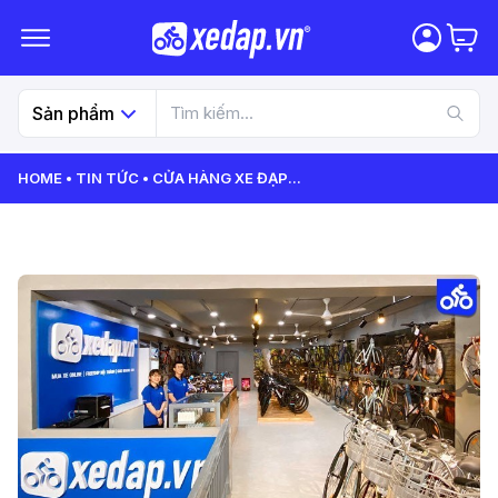
Sản phẩm
HOME
TIN TỨC
CỬA HÀNG XE ĐẠP
...