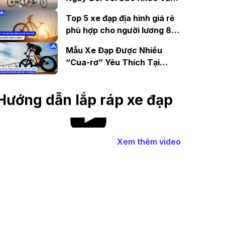
Tinh Thần
Top 5 xe đạp địa hình giá rẻ
phù hợp cho người lương 8
triệu?
Mẫu Xe Đạp Được Nhiều
“Cua-rơ” Yêu Thích Tại
Xedap.vn Nguyễn Văn Linh –
Đà Nẵng
Hướng dẫn lắp ráp xe đạp
Xem thêm video