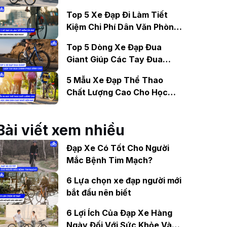
Gợi Ý Mẫu Đáng Mua
Top 5 Xe Đạp Đi Làm Tiết
Kiệm Chi Phí Dân Văn Phòng
Nên Mua?
Top 5 Dòng Xe Đạp Đua
Giant Giúp Các Tay Đua
Chinh Phục Đỉnh Cao
5 Mẫu Xe Đạp Thể Thao
Chất Lượng Cao Cho Học
Sinh Bán Chạy Nhất Hiện
Nay
Bài viết xem nhiều
Đạp Xe Có Tốt Cho Người
Mắc Bệnh Tim Mạch?
6 Lựa chọn xe đạp người mới
bắt đầu nên biết
6 Lợi Ích Của Đạp Xe Hàng
Ngày Đối Với Sức Khỏe Và