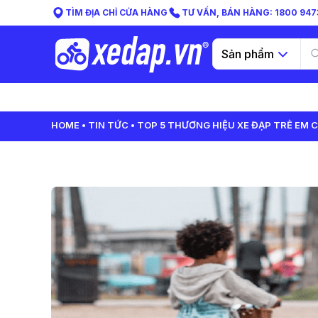
TÌM ĐỊA CHỈ CỬA HÀNG
TƯ VẤN, BÁN HÀNG: 1800 9473
Sản phẩm
HOME
TIN TỨC
TOP 5 THƯƠNG HIỆU XE ĐẠP TRẺ EM