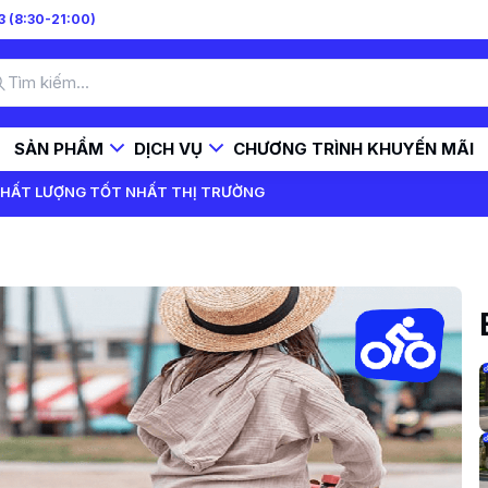
 (8:30-21:00)
SẢN PHẨM
DỊCH VỤ
CHƯƠNG TRÌNH KHUYẾN MÃI
 CHẤT LƯỢNG TỐT NHẤT THỊ TRƯỜNG