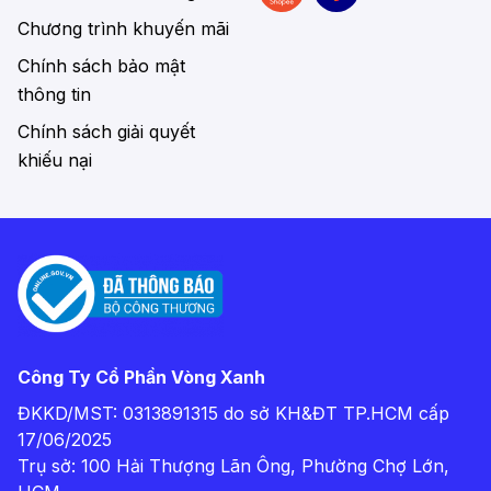
Chương trình khuyến mãi
Chính sách bảo mật
thông tin
Chính sách giải quyết
khiếu nại
Công Ty Cổ Phần Vòng Xanh
ĐKKD/MST: 0313891315 do sở KH&ĐT TP.HCM cấp
17/06/2025
Trụ sở: 100 Hải Thượng Lãn Ông, Phường Chợ Lớn,