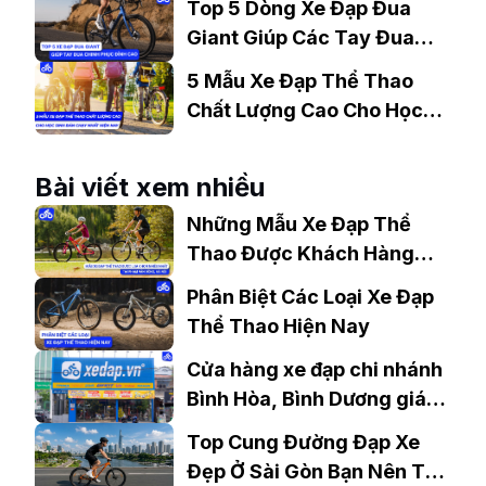
Top 5 Dòng Xe Đạp Đua
Giant Giúp Các Tay Đua
Chinh Phục Đỉnh Cao
5 Mẫu Xe Đạp Thể Thao
Chất Lượng Cao Cho Học
Sinh Bán Chạy Nhất Hiện
Nay
Bài viết xem nhiều
Những Mẫu Xe Đạp Thể
Thao Được Khách Hàng
Lựa Chọn Nhiều Nhất Tại
Phân Biệt Các Loại Xe Đạp
427 Phạm Văn Đồng, Hà
Thể Thao Hiện Nay
Nội
Cửa hàng xe đạp chi nhánh
Bình Hòa, Bình Dương giá
tốt
Top Cung Đường Đạp Xe
Đẹp Ở Sài Gòn Bạn Nên Thử