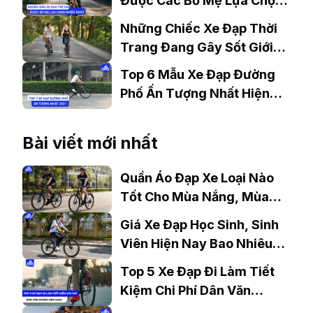
Được Các Bố Mẹ Lựa Chọn
Nhiều Nhất Hồ Chí Minh
Những Chiếc Xe Đạp Thời
Trang Đang Gây Sốt Giới
Trẻ Dịp Tết 2022
Top 6 Mẫu Xe Đạp Đường
Phố Ấn Tượng Nhất Hiện
Nay
Bài viết mới nhất
Quần Áo Đạp Xe Loại Nào
Tốt Cho Mùa Nắng, Mùa
Mưa?
Giá Xe Đạp Học Sinh, Sinh
Viên Hiện Nay Bao Nhiêu?
Gợi Ý Mẫu Đáng Mua
Top 5 Xe Đạp Đi Làm Tiết
Kiệm Chi Phí Dân Văn
Phòng Nên Mua?