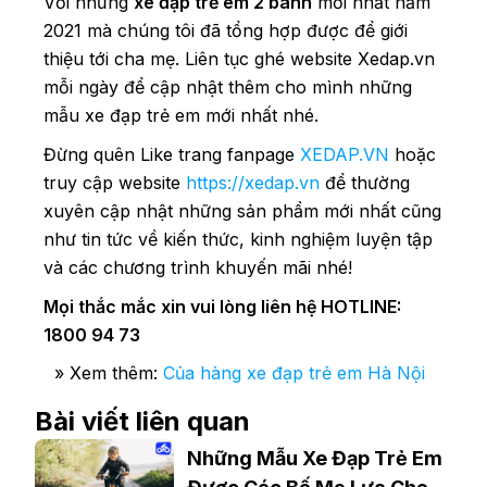
Với những
xe đạp trẻ em 2 bánh
mới nhất năm
2021 mà chúng tôi đã tổng hợp được để giới
thiệu tới cha mẹ. Liên tục ghé website Xedap.vn
mỗi ngày để cập nhật thêm cho mình những
mẫu xe đạp trẻ em mới nhất nhé.
Đừng quên Like trang fanpage
XEDAP.VN
hoặc
truy cập website
https://xedap.vn
để thường
xuyên cập nhật những sản phẩm mới nhất cũng
như tin tức về kiến thức, kinh nghiệm luyện tập
và các chương trình khuyến mãi nhé!
Mọi thắc mắc xin vui lòng liên hệ HOTLINE:
1800 94 73
» Xem thêm:
Của hàng xe đạp trẻ em Hà Nội
Bài viết liên quan
Những Mẫu Xe Đạp Trẻ Em