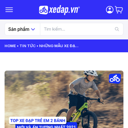
Sản phẩm
HOME
TIN TỨC
NHỮNG MẪU XE ĐẠ
...