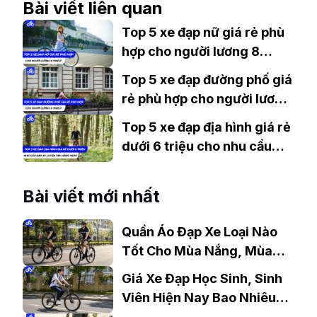
Bài viết liên quan
Top 5 xe đạp nữ giá rẻ phù
hợp cho người lương 8
triệu?
Top 5 xe đạp đường phố giá
rẻ phù hợp cho người lương
8 triệu?
Top 5 xe đạp địa hình giá rẻ
dưới 6 triệu cho nhu cầu
đạp xe tập luyện hàng ngày
Bài viết mới nhất
Quần Áo Đạp Xe Loại Nào
Tốt Cho Mùa Nắng, Mùa
Mưa?
Giá Xe Đạp Học Sinh, Sinh
Viên Hiện Nay Bao Nhiêu?
Gợi Ý Mẫu Đáng Mua