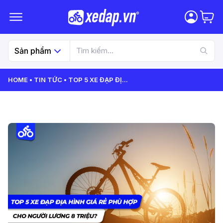
Sản phẩm
HOME
TIN TỨC
TOP 5 XE ĐẠP ĐỊ
...