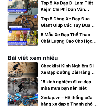
Top 5 Xe Đạp Đi Làm Tiết
Kiệm Chi Phí Dân Văn
Phòng Nên Mua?
Top 5 Dòng Xe Đạp Đua
Giant Giúp Các Tay Đua
Chinh Phục Đỉnh Cao
5 Mẫu Xe Đạp Thể Thao
Chất Lượng Cao Cho Học
Sinh Bán Chạy Nhất Hiện
Nay
Bài viết xem nhiều
Checklist Kinh Nghiệm Đi
Xe Đạp Đường Dài Hàng
Trăm Km
15 kinh nghiệm đi xe đạp
mùa mưa bạn nên biết
Xedap.vn – Hệ thống cửa
hàng xe đạp ở Thành phố Dĩ