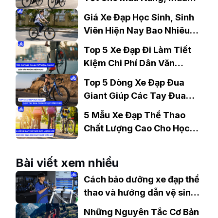
Mưa?
Giá Xe Đạp Học Sinh, Sinh
Viên Hiện Nay Bao Nhiêu?
Gợi Ý Mẫu Đáng Mua
Top 5 Xe Đạp Đi Làm Tiết
Kiệm Chi Phí Dân Văn
Phòng Nên Mua?
Top 5 Dòng Xe Đạp Đua
Giant Giúp Các Tay Đua
Chinh Phục Đỉnh Cao
5 Mẫu Xe Đạp Thể Thao
Chất Lượng Cao Cho Học
Sinh Bán Chạy Nhất Hiện
Nay
Bài viết xem nhiều
Cách bảo dưỡng xe đạp thể
thao và hướng dẫn vệ sinh
xe đạp tại nhà
Những Nguyên Tắc Cơ Bản