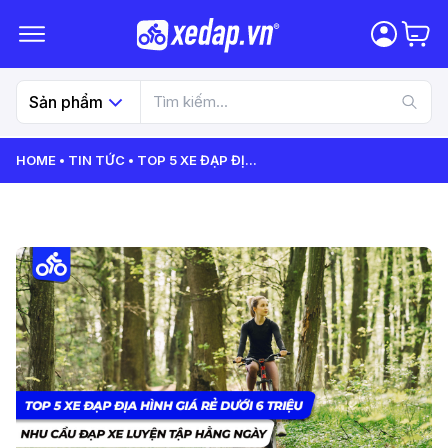
Sản phẩm
HOME
TIN TỨC
TOP 5 XE ĐẠP ĐỊ
...