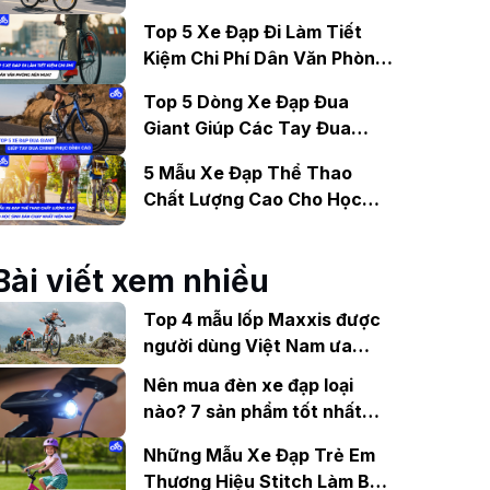
Gợi Ý Mẫu Đáng Mua
Top 5 Xe Đạp Đi Làm Tiết
Kiệm Chi Phí Dân Văn Phòng
Nên Mua?
Top 5 Dòng Xe Đạp Đua
Giant Giúp Các Tay Đua
Chinh Phục Đỉnh Cao
5 Mẫu Xe Đạp Thể Thao
Chất Lượng Cao Cho Học
Sinh Bán Chạy Nhất Hiện
Nay
Bài viết xem nhiều
Top 4 mẫu lốp Maxxis được
người dùng Việt Nam ưa
chuộng
Nên mua đèn xe đạp loại
nào? 7 sản phẩm tốt nhất
năm 2023
Những Mẫu Xe Đạp Trẻ Em
Thương Hiệu Stitch Làm Bé