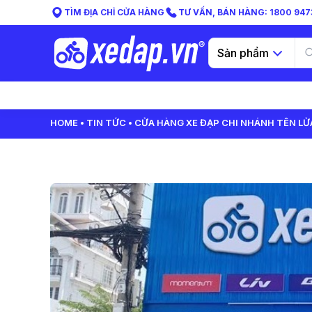
TÌM ĐỊA CHỈ CỬA HÀNG
TƯ VẤN, BÁN HÀNG: 1800 9473
Sản phẩm
HOME
TIN TỨC
CỬA HÀNG XE ĐẠP CHI NHÁNH TÊN LỬ