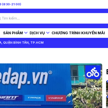
 (8:30-21:00)
SẢN PHẨM
DỊCH VỤ
CHƯƠNG TRÌNH KHUYẾN MÃI
A, QUẬN BÌNH TÂN, TP.HCM