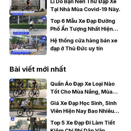
Lí Do Bạn Nên Thử Đạp Xe
Tại Nhà Mùa Covid-19 Này.
Top 6 Mẫu Xe Đạp Đường
Phố Ấn Tượng Nhất Hiện
Nay
Hệ thống cửa hàng bán xe
đạp ở Thủ Đức uy tín
Bài viết mới nhất
Quần Áo Đạp Xe Loại Nào
Tốt Cho Mùa Nắng, Mùa
Mưa?
Giá Xe Đạp Học Sinh, Sinh
Viên Hiện Nay Bao Nhiêu?
Gợi Ý Mẫu Đáng Mua
Top 5 Xe Đạp Đi Làm Tiết
Kiệm Chi Phí Dân Văn