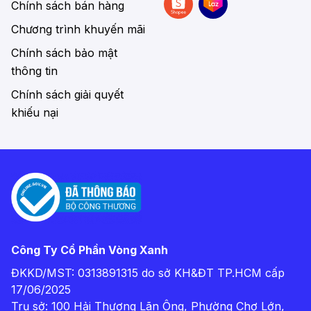
Chính sách bán hàng
Chương trình khuyến mãi
Chính sách bảo mật
thông tin
Chính sách giải quyết
khiếu nại
Công Ty Cổ Phần Vòng Xanh
ĐKKD/MST: 0313891315 do sở KH&ĐT TP.HCM cấp
17/06/2025
Trụ sở: 100 Hải Thượng Lãn Ông, Phường Chợ Lớn,