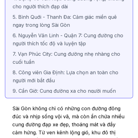
cho người thích đạp dài
5. Bình Quới - Thanh Đa: Cảm giác miền quê
ngay trong lòng Sài Gòn
6. Nguyễn Văn Linh - Quận 7: Cung đường cho
người thích tốc độ và luyện tập
7. Vạn Phúc City: Cung đường nhẹ nhàng cho
cuối tuần
8. Công viên Gia Định: Lựa chọn an toàn cho
người mới bắt đầu
9. Cần Giờ: Cung đường xa cho người muốn
“đổi gió”
Sài Gòn không chỉ có những con đường đông
10. Miếu Nổi - Gò Vấp: Cung đường ngắn
đúc và nhịp sống vội vã, mà còn ẩn chứa nhiều
nhưng thú vị
cung đường đạp xe đẹp, thoáng mát và đầy
Lời kết
cảm hứng. Từ ven kênh lộng gió, khu đô thị