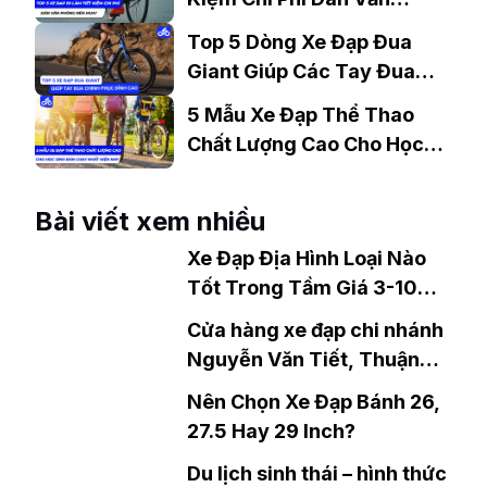
Phòng Nên Mua?
Top 5 Dòng Xe Đạp Đua
Giant Giúp Các Tay Đua
Chinh Phục Đỉnh Cao
5 Mẫu Xe Đạp Thể Thao
Chất Lượng Cao Cho Học
Sinh Bán Chạy Nhất Hiện
Nay
Bài viết xem nhiều
Xe Đạp Địa Hình Loại Nào
Tốt Trong Tầm Giá 3-10
Triệu?
Cửa hàng xe đạp chi nhánh
Nguyễn Văn Tiết, Thuận
An, Bình Dương
Nên Chọn Xe Đạp Bánh 26,
27.5 Hay 29 Inch?
Du lịch sinh thái – hình thức