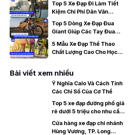
Top 5 Xe Đạp Đi Làm Tiết
Kiệm Chi Phí Dân Văn
Phòng Nên Mua?
Top 5 Dòng Xe Đạp Đua
Giant Giúp Các Tay Đua
Chinh Phục Đỉnh Cao
5 Mẫu Xe Đạp Thể Thao
Chất Lượng Cao Cho Học
Sinh Bán Chạy Nhất Hiện
Nay
Bài viết xem nhiều
Ý Nghĩa Calo Và Cách Tính
Các Chỉ Số Của Cơ Thể
Top 5 xe đạp đường phố giá
rẻ dưới 5 triệu cho nhu cầu
đạp xe tập luyện hàng ngày
Cửa hàng xe đạp chi nhánh
Hùng Vương, TP. Long