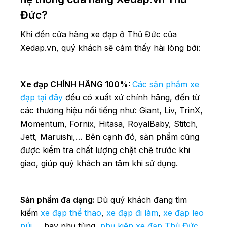
Đức?
Khi đến cửa hàng xe đạp ở Thủ Đức của
Xedap.vn, quý khách sẽ cảm thấy hài lòng bởi:
Xe đạp CHÍNH HÃNG 100%:
Các sản phẩm xe
đạp tại đây
đều có xuất xứ chính hãng, đến từ
các thương hiệu nổi tiếng như: Giant, Liv, TrinX,
Momentum, Fornix, Hitasa, RoyalBaby, Stitch,
Jett, Maruishi,… Bên cạnh đó, sản phẩm cũng
được kiểm tra chất lượng chặt chẽ trước khi
giao, giúp quý khách an tâm khi sử dụng.
Sản phẩm đa dạng:
Dù quý khách đang tìm
kiếm
xe đạp thể thao
,
xe đạp đi làm
,
xe đạp leo
núi
,… hay phụ tùng,
phụ kiện xe đạp Thủ Đức
,