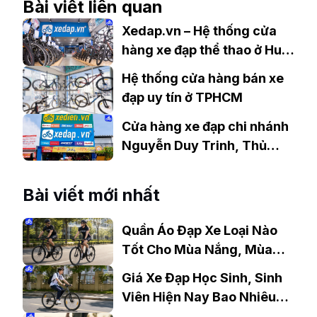
Bài viết liên quan
Xedap.vn – Hệ thống cửa
hàng xe đạp thể thao ở Huế
uy tín, chất lượng
Hệ thống cửa hàng bán xe
đạp uy tín ở TPHCM
Cửa hàng xe đạp chi nhánh
Nguyễn Duy Trinh, Thủ
Đức, TP.HCM uy tín
Bài viết mới nhất
Quần Áo Đạp Xe Loại Nào
Tốt Cho Mùa Nắng, Mùa
Mưa?
Giá Xe Đạp Học Sinh, Sinh
Viên Hiện Nay Bao Nhiêu?
Gợi Ý Mẫu Đáng Mua