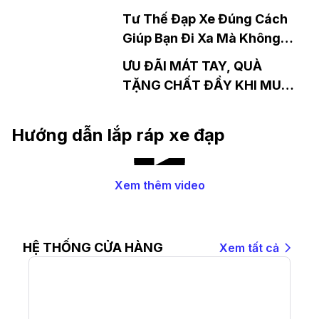
Khánh, Đồng Nai
Tư Thế Đạp Xe Đúng Cách
Giúp Bạn Đi Xa Mà Không
Mệt
ƯU ĐÃI MÁT TAY, QUÀ
TẶNG CHẤT ĐẦY KHI MUA
XE ĐẠP ĐỊA HÌNH GIANT
RINCON 2
Hướng dẫn lắp ráp xe đạp
Xem thêm video
HỆ THỐNG CỬA HÀNG
Xem tất cả