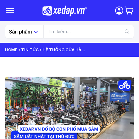
Sản phẩm
HOME
TIN TỨC
HỆ THỐNG CỬA HÀ
...