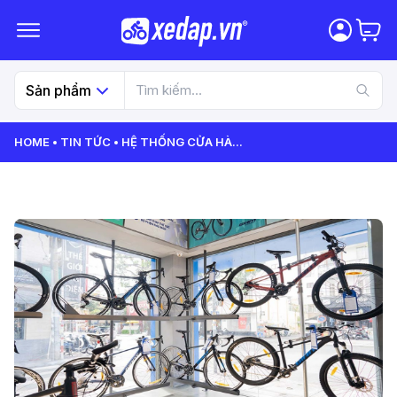
Sản phẩm
HOME
TIN TỨC
HỆ THỐNG CỬA HÀ
...