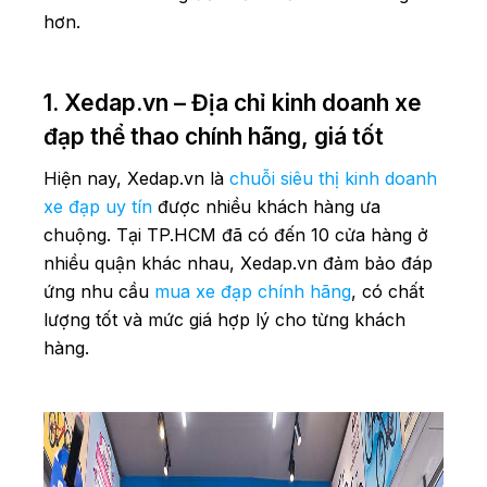
hơn.
Vấp
2.9. Cửa hàng xe đạp chất lượng, giá tốt
Xedap.vn – Chi nhánh Hải Thượng Lãn
1. Xedap.vn – Địa chỉ kinh doanh xe
Ông, Quận 5
đạp thể thao chính hãng, giá tốt
2.10. Xedap.vn - 14/1A Tô Ký, Thới Tam
Hiện nay, Xedap.vn là
chuỗi siêu thị kinh doanh
Thôn, Hóc Môn
xe đạp uy tín
được nhiều khách hàng ưa
3. Vì sao nên mua xe đạp thể thao ở hệ thống
chuộng. Tại TP.HCM đã có đến 10 cửa hàng ở
cửa hàng Xedap.vn TP.HCM?
nhiều quận khác nhau, Xedap.vn đảm bảo đáp
ứng nhu cầu
mua xe đạp chính hãng
, có chất
lượng tốt và mức giá hợp lý cho từng khách
hàng.