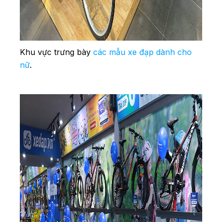
Khu vực trưng bày
các mẫu xe đạp dành cho
nữ
.