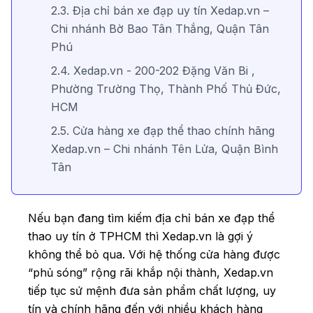
2.3. Địa chỉ bán xe đạp uy tín Xedap.vn –
Chi nhánh Bờ Bao Tân Thắng, Quận Tân
Phú
2.4. Xedap.vn - 200-202 Đặng Văn Bi ,
Phường Trường Thọ, Thành Phố Thủ Đức,
HCM
2.5. Cửa hàng xe đạp thể thao chính hãng
Xedap.vn – Chi nhánh Tên Lửa, Quận Bình
Tân
2.6. Cửa hàng bán xe đạp thể thao
Xedap.vn – Chi nhánh 458 Nguyễn Thị
Nếu bạn đang tìm kiếm địa chỉ bán xe đạp thể
Thập, Quận 7
thao uy tín ở TPHCM thì Xedap.vn là gợi ý
2.7. Cửa hàng kinh doanh xe đạp thể thao
không thể bỏ qua. Với hệ thống cửa hàng được
Xedap.vn – Chi nhánh Võ Thị Sáu, Quận 3
“phủ sóng” rộng rãi khắp nội thành, Xedap.vn
tiếp tục sứ mệnh đưa sản phẩm chất lượng, uy
2.8. Cửa hàng bán xe đạp thể thao
tín và chính hãng đến với nhiều khách hàng
Xedap.vn – Chi nhánh Nguyễn Oanh, Gò