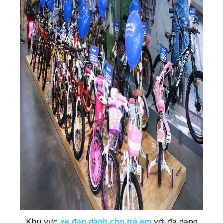
Khu vực
xe đạp dành cho trẻ em
với đa dạng