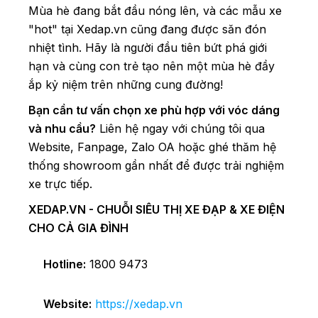
Mùa hè đang bắt đầu nóng lên, và các mẫu xe
"hot" tại Xedap.vn cũng đang được săn đón
nhiệt tình. Hãy là người đầu tiên bứt phá giới
hạn và cùng con trẻ tạo nên một mùa hè đầy
ắp kỷ niệm trên những cung đường!
Bạn cần tư vấn chọn xe phù hợp với vóc dáng
và nhu cầu?
Liên hệ ngay với chúng tôi qua
Website, Fanpage, Zalo OA hoặc ghé thăm hệ
thống showroom gần nhất để được trải nghiệm
xe trực tiếp.
XEDAP.VN - CHUỖI SIÊU THỊ XE ĐẠP & XE ĐIỆN
CHO CẢ GIA ĐÌNH
Hotline:
1800 9473
Website:
https://xedap.vn