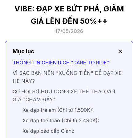
VIBE: ĐẠP XE BỨT PHÁ, GIẢM
GIÁ LÊN ĐẾN 50%++
17/05/2026
Mục lục
THÔNG TIN CHIẾN DỊCH "DARE TO RIDE"
VÌ SAO BẠN NÊN "XUỐNG TIỀN" ĐỂ ĐẠP XE
HÈ NÀY?
CƠ HỘI SỞ HỮU DÒNG XE THỂ THAO VỚI
GIÁ "CHẠM ĐÁY"
Xe đạp trẻ em (Chỉ từ 1.590K):
Xe đạp thể thao (Chỉ từ 2.490K):
Xe đạp cao cấp Giant: