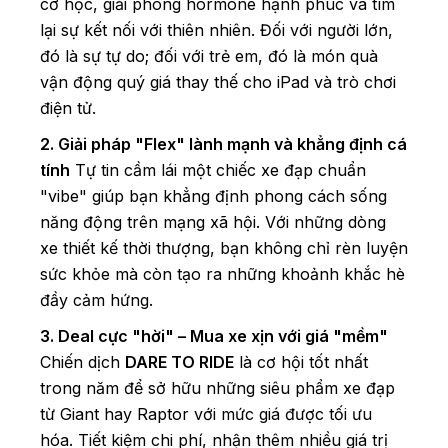
cơ học, giải phóng hormone hạnh phúc và tìm
lại sự kết nối với thiên nhiên. Đối với người lớn,
đó là sự tự do; đối với trẻ em, đó là món quà
vận động quý giá thay thế cho iPad và trò chơi
điện tử.
2. Giải pháp "Flex" lành mạnh và khẳng định cá
tính
Tự tin cầm lái một chiếc xe đạp chuẩn
"vibe" giúp bạn khẳng định phong cách sống
năng động trên mạng xã hội. Với những dòng
xe thiết kế thời thượng, bạn không chỉ rèn luyện
sức khỏe mà còn tạo ra những khoảnh khắc hè
đầy cảm hứng.
3. Deal cực "hời" – Mua xe xịn với giá "mềm"
Chiến dịch
DARE TO RIDE
là cơ hội tốt nhất
trong năm để sở hữu những siêu phẩm xe đạp
từ Giant hay Raptor với mức giá được tối ưu
hóa. Tiết kiệm chi phí, nhận thêm nhiều giá trị