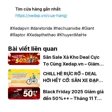
Tìm cửa hàng gần nhất:
https://xedap.vn/cua-hang/
#Xedapvn #daretoride #hechuanvibe #Giant
#Raptor #Xedapthethao #KhuyenMaiHe
Bài viết liên quan
Săn Sale Xả Kho Deal Cực
To Cùng Xedap.vn – Giảm
Giá Đến 50%++
CHILL HÈ RỰC RỠ – DEAL
HỜI HẾT CỠ: SĂN XE ĐẠP
GIÁ SỐC, NHẬN QUÀ
Black Friday 2025 Giảm giá
KHỦNG TẠI XEDAP.VN
đến 50%++ – Tháng 11 Thời
điểm vàng để sở hữu chiếc
xe đạp mơ ước với giá chạm