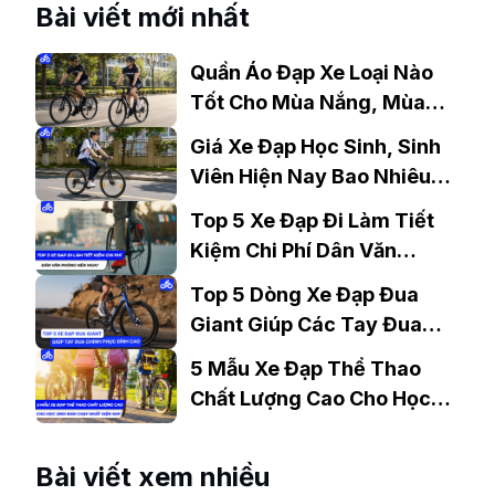
Bài viết mới nhất
đáy
Quần Áo Đạp Xe Loại Nào
Tốt Cho Mùa Nắng, Mùa
Mưa?
Giá Xe Đạp Học Sinh, Sinh
Viên Hiện Nay Bao Nhiêu?
Gợi Ý Mẫu Đáng Mua
Top 5 Xe Đạp Đi Làm Tiết
Kiệm Chi Phí Dân Văn
Phòng Nên Mua?
Top 5 Dòng Xe Đạp Đua
Giant Giúp Các Tay Đua
Chinh Phục Đỉnh Cao
5 Mẫu Xe Đạp Thể Thao
Chất Lượng Cao Cho Học
Sinh Bán Chạy Nhất Hiện
Nay
Bài viết xem nhiều