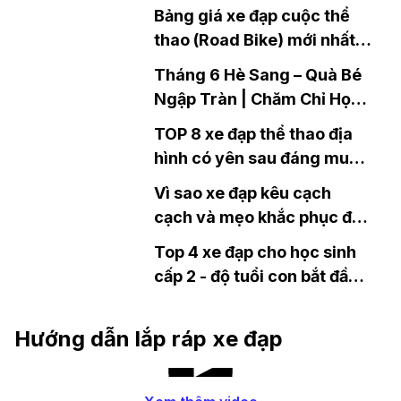
Bảng giá xe đạp cuộc thể
thao (Road Bike) mới nhất
năm 2021
Tháng 6 Hè Sang – Quà Bé
Ngập Tràn | Chăm Chỉ Học
Hành, Rinh Ngay Ưu Đãi
TOP 8 xe đạp thể thao địa
Cùng Xedap.vn
hình có yên sau đáng mua
hiện nay
Vì sao xe đạp kêu cạch
cạch và mẹo khắc phục đơn
giản
Top 4 xe đạp cho học sinh
cấp 2 - độ tuổi con bắt đầu
tự lập
Hướng dẫn lắp ráp xe đạp