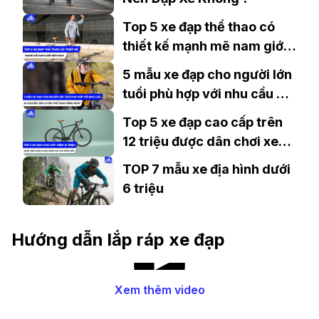
Top 5 xe đạp thể thao có
thiết kế mạnh mẽ nam giới
nên mua
5 mẫu xe đạp cho người lớn
tuổi phù hợp với nhu cầu di
chuyển, tập luyện thể thao
Top 5 xe đạp cao cấp trên
hằng ngày
12 triệu được dân chơi xe
đạp đánh giá cao nhất năm
TOP 7 mẫu xe địa hình dưới
6 triệu
Hướng dẫn lắp ráp xe đạp
Xem thêm video