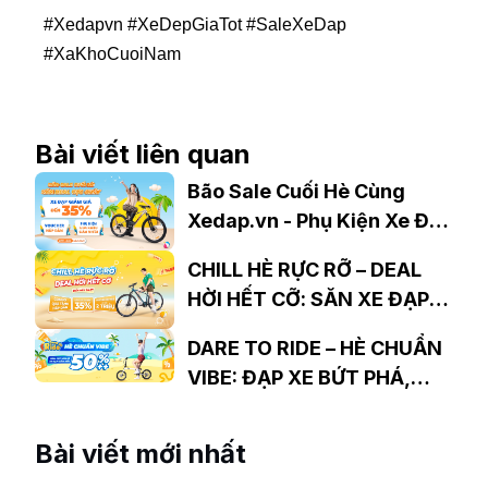
#Xedapvn #XeDepGiaTot #SaleXeDap
#XaKhoCuoiNam
Bài viết liên quan
Bão Sale Cuối Hè Cùng
Xedap.vn - Phụ Kiện Xe Đạp
Giảm Giá Cực Sâu
CHILL HÈ RỰC RỠ – DEAL
HỜI HẾT CỠ: SĂN XE ĐẠP
GIÁ SỐC, NHẬN QUÀ
DARE TO RIDE – HÈ CHUẨN
KHỦNG TẠI XEDAP.VN
VIBE: ĐẠP XE BỨT PHÁ,
GIẢM GIÁ LÊN ĐẾN 50%++
Bài viết mới nhất