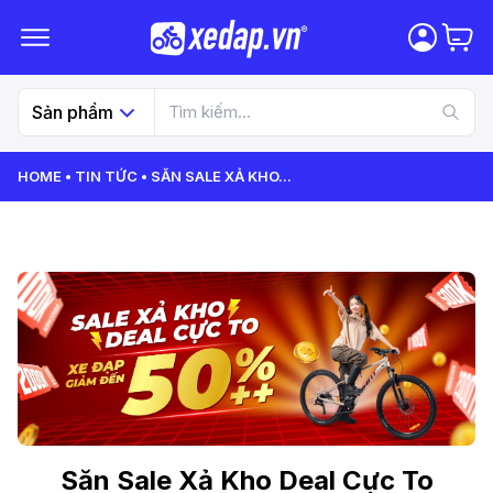
Sản phẩm
HOME
TIN TỨC
SĂN SALE XẢ KHO
...
Săn Sale Xả Kho Deal Cực To