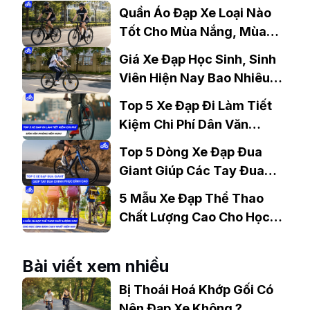
Quần Áo Đạp Xe Loại Nào
Tốt Cho Mùa Nắng, Mùa
Mưa?
Giá Xe Đạp Học Sinh, Sinh
Viên Hiện Nay Bao Nhiêu?
Gợi Ý Mẫu Đáng Mua
Top 5 Xe Đạp Đi Làm Tiết
Kiệm Chi Phí Dân Văn
Phòng Nên Mua?
Top 5 Dòng Xe Đạp Đua
Giant Giúp Các Tay Đua
Chinh Phục Đỉnh Cao
5 Mẫu Xe Đạp Thể Thao
Chất Lượng Cao Cho Học
Sinh Bán Chạy Nhất Hiện
Nay
Bài viết xem nhiều
Bị Thoái Hoá Khớp Gối Có
Nên Đạp Xe Không ?