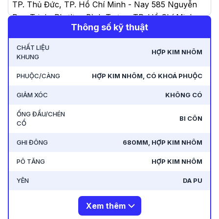
TP. Thủ Đức, TP. Hồ Chí Minh - Nay 585 Nguyễn
Duy Trinh, Phường Bình Trưng, TP. Hồ Chí Minh
.
Thông số kỹ thuật
-
93C Bờ Bao Tân Thắng, Phường Sơn Kỳ, Quận
CHẤT LIỆU
HỢP KIM NHÔM
Tân Phú, TP. Hồ Chí Minh - Nay 93C Bờ Bao Tân
KHUNG
Thắng, Phường Tân Thành, TP. Hồ Chí Minh
.
PHUỘC/CÀNG
HỢP KIM NHÔM, CÓ KHOÁ PHUỘC
-
14/1A Tô Ký, Xã Thới Tam Thôn, Huyện Hóc Môn,
GIẢM XÓC
KHÔNG CÓ
TP. Hồ Chí Minh - Nay 14/1A Tô Ký, Xã Đông
ỐNG ĐẦU/CHÉN
Thạnh, TP. Hồ Chí Minh
.
BI CÔN
CỔ
GHI ĐÔNG
680MM, HỢP KIM NHÔM
PÔ TĂNG
HỢP KIM NHÔM
YÊN
DA PU
Xem thêm