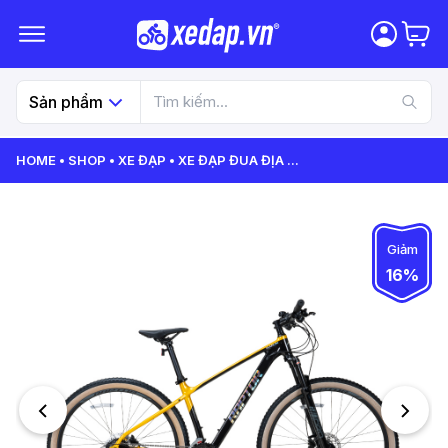
Sản phẩm
HOME
SHOP
XE ĐẠP
XE ĐẠP ĐUA ĐỊA
...
Giảm
16%