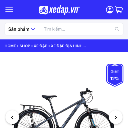
Sản phẩm
HOME
SHOP
XE ĐẠP
XE ĐẠP ĐỊA HÌNH
...
Giảm
12%