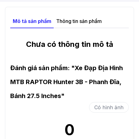
TP. Hồ Chí Minh - Nay 14/1A Tô Ký, Xã Đông
Thạnh, TP. Hồ Chí Minh
.
Mô tả sản phẩm
Thông tin sản phẩm
-
200-202 Đặng Văn Bi , Phường Trường Thọ,
Thành Phố Thủ Đức, TP Hồ Chí Minh - Nay 200-
Chưa có thông tin mô tả
202 Đặng Văn Bi , Phường Thủ Đức. TP Hồ Chí
Minh
.
Đánh giá sản phẩm: "
Xe Đạp Địa Hình
MTB RAPTOR Hunter 3B - Phanh Đĩa,
Bánh 27.5 Inches
"
Có hình ảnh
0