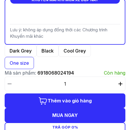
Lưu ý: không áp dụng đồng thời các Chương trình
Khuyến mãi khác
Dark Grey
Black
Cool Grey
One size
Mã sản phẩm:
6918068024194
Còn hàng
Thêm vào giỏ hàng
MUA NGAY
TRẢ GÓP 0%