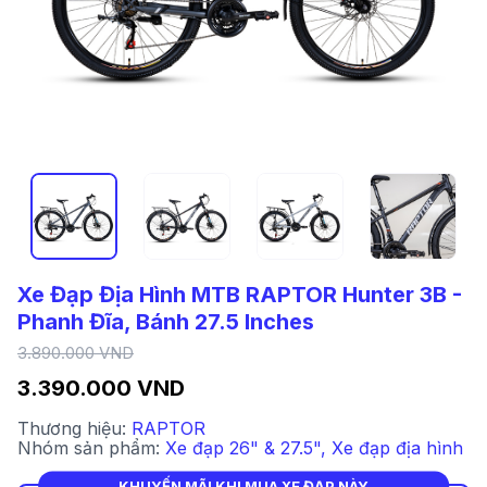
Xe Đạp Địa Hình MTB RAPTOR Hunter 3B -
Phanh Đĩa, Bánh 27.5 Inches
3.890.000 VND
3.390.000 VND
Thương hiệu:
RAPTOR
Nhóm sản phẩm:
Xe đạp 26" & 27.5"
,
Xe đạp địa hình
KHUYẾN MÃI KHI MUA XE ĐẠP NÀY