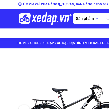
TÌM ĐỊA CHỈ CỬA HÀNG
TƯ VẤN, BÁN HÀNG: 1800 9473
Sản phẩm
HOME
SHOP
XE ĐẠP
XE ĐẠP ĐỊA HÌNH MTB RAPTOR R