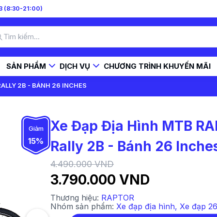
 (8:30-21:00)
SẢN PHẨM
DỊCH VỤ
CHƯƠNG TRÌNH KHUYẾN MÃI
ALLY 2B - BÁNH 26 INCHES
Xe Đạp Địa Hình MTB R
Giảm
15%
Rally 2B - Bánh 26 Inche
4.490.000 VND
3.790.000 VND
Thương hiệu:
RAPTOR
Nhóm sản phẩm:
Xe đạp địa hình
,
Xe đạp 26