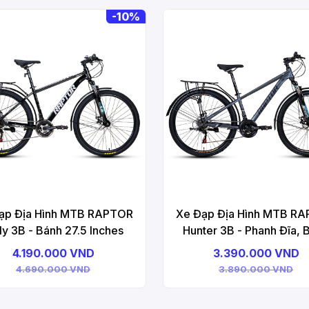
-
10%
ạp Địa Hình MTB RAPTOR
Xe Đạp Địa Hình MTB R
ly 3B - Bánh 27.5 Inches
Hunter 3B - Phanh Đĩa, 
27.5 Inches
4.190.000 VND
3.390.000 VND
4.690.000 VND
3.890.000 VND