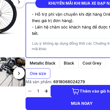
KHUYẾN MÃI KHI MUA XE ĐẠP 
- Hỗ trợ phí vận chuyển khi đặt hàng Onl
theo giá trị đơn hàng).
- Liên hệ chăm sóc khách hàng để được t
tiết.
Lưu ý: không áp dụng đồng thời các Chương t
mãi khác
Metallic Black
Black
Cool Grey
One size
Mã sản phẩm:
6918068024279
Thêm vào giỏ 
MUA NGAY