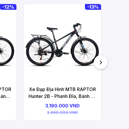
-
12%
-
13%
Xe Đạ
Hunter
APTOR
Xe Đạp Địa Hình MTB RAPTOR
Bánh
Hunter 2B - Phanh Đĩa, Bánh 26
Inches
3.190.000 VND
3.690.000 VND