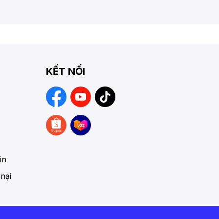
KẾT NỐI
in
 nại