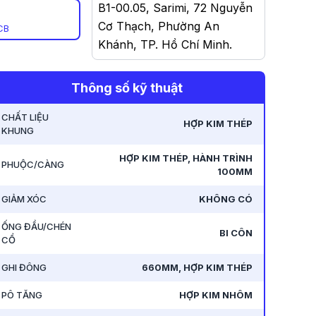
B1-00.05, Sarimi, 72 Nguyễn
Cơ Thạch, Phường An
CB
Khánh, TP. Hồ Chí Minh
.
-
585 Nguyễn Duy Trinh,
Thông số kỹ thuật
Phường Bình Trưng Đông,
TP. Thủ Đức, TP. Hồ Chí
CHẤT LIỆU
HỢP KIM THÉP
KHUNG
Minh - Nay 585 Nguyễn Duy
Trinh, Phường Bình Trưng,
HỢP KIM THÉP, HÀNH TRÌNH
PHUỘC/CÀNG
TP. Hồ Chí Minh
.
100MM
GIẢM XÓC
KHÔNG CÓ
-
63C Võ Thị Sáu, Phường 6,
Quận 3, TP. Hồ Chí Minh -
ỐNG ĐẦU/CHÉN
BI CÔN
CỔ
Nay 63C Võ Thị Sáu, Phường
Võ Thị Sáu, TP. Hồ Chí Minh
.
GHI ĐÔNG
660MM, HỢP KIM THÉP
PÔ TĂNG
HỢP KIM NHÔM
-
100 Hải Thượng Lãn Ông,