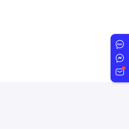
-
14/1A Tô Ký, Xã Thới Tam
Thôn, Huyện Hóc Môn, TP.
Hồ Chí Minh - Nay 14/1A Tô
Ký, Xã Đông Thạnh, TP. Hồ
Chí Minh
.