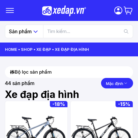
Sản phẩm
HOME
SHOP
XE ĐẠP
XE ĐẠP ĐỊA HÌNH
Bộ lọc sản phẩm
44
sản phẩm
Mặc định
Xe đạp địa hình
-
18%
-
15%