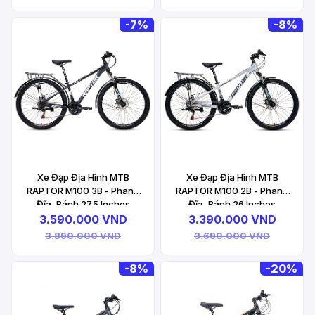
-
7%
-
8%
Xe Đạp Địa Hình MTB
Xe Đạp Địa Hình MTB
RAPTOR M100 3B - Phanh
RAPTOR M100 2B - Phanh
Đĩa, Bánh 27.5 Inches
Đĩa, Bánh 26 Inches
3.590.000 VND
3.390.000 VND
3.890.000 VND
3.690.000 VND
-
8%
-
20%