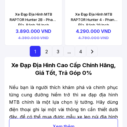
Xe Đạp Địa Hình MTB
Xe Đạp Địa Hình MTB
RAPTOR Hunter 2B - Phanh
RAPTOR Hunter 4 - Phanh
Đĩa, Bánh 26 Inch
Đĩa, Bánh 29 Inch
3.890.000 VND
4.290.000 VND
4.390.000 VND
4.790.000 VND
1
2
3
...
4
Xe Đạp Địa Hình Cao Cấp Chính Hãng,
Giá Tốt, Trả Góp 0%
Nếu bạn là người thích khám phá và chinh phục
từng cung đường hiểm trở thì xe đạp địa hình
MTB chính là một lựa chọn lý tưởng. Hãy dùng
điện thoại ghi lại một vài thông tin cần thiết dưới
đây, để có thể mua được mẫu xe leo núi địa hình
đẹp, giá tốt, phù hợp nhất với nhu cầu.
Xem thêm