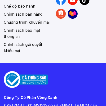
bao gồm khung sườn (frame), phuộc (fork) và
Chế độ bảo hành
cốt yên (seat post).
• Hệ thống truyền lực:
Đóng vai trò như trung tâm
Chính sách bán hàng
vận hành, giúp xe di chuyển mượt mà và trơn tru.
Chương trình khuyến mãi
Hệ thống truyền động bao gồm bàn đạp (pedal),
Chính sách bảo mật
đùi trục giữa, đĩa xe, xích xe, líp.
thông tin
• Hệ thống chuyển động:
Xe đạp MTB có hệ
Chính sách giải quyết
thống chuyển động bao gồm 2 bánh xe trước và
khiếu nại
sau hoạt động nhịp nhàng, giúp xe dễ dàng tiến
lên phía trước. Ngoài ra, bánh xe địa hình cũng
được cấu tạo từ bộ phận chính như trục, moay-ơ,
nan hoa, vành bánh xe, săm, lốp xe.
• Bộ đề:
Xe đạp địa hình thể thao được trang bị
bộ đề trước – sau để điều chỉnh đĩa và líp, giúp
quá trình di chuyển trên địa hình hiểm trở được
dễ dàng, thuận lợi. Bộ đề xe đạp còn có tay gạt
Công Ty Cổ Phần Vòng Xanh
đề và dây cáp.
ĐKKD/MST: 0313891315 do sở KH&ĐT TP.HCM cấp