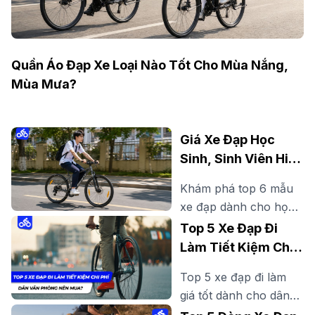
Quần Áo Đạp Xe Loại Nào Tốt Cho Mùa Nắng,
Mùa Mưa?
Giá Xe Đạp Học
Sinh, Sinh Viên Hiện
Nay Bao Nhiêu? Gợi
Khám phá top 6 mẫu
Ý Mẫu Đáng Mua
xe đạp dành cho học
sinh, sinh viên đẹp,
Top 5 Xe Đạp Đi
bền, dễ đi, phù hợp đi
Làm Tiết Kiệm Chi
học, đi làm thêm và
Phí Dân Văn Phòng
Top 5 xe đạp đi làm
rèn luyện sức khỏe
Nên Mua?
giá tốt dành cho dân
mỗi ngày.
văn phòng. Tìm hiểu