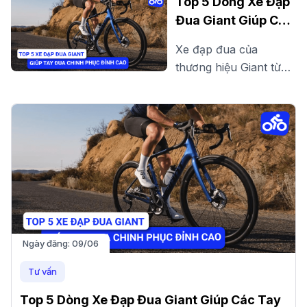
Top 5 Dòng Xe Đạp
ngay các mẫu xe đạp
Đua Giant Giúp Các
chất lượng, bền bỉ với
Tay Đua Chinh
Xe đạp đua của
thiết kế hiện đại, phù
Phục Đỉnh Cao
thương hiệu Giant từ
hợp di chuyển hàng
lâu đã được các cua
ngày!
rơ đánh giá cao, bởi
cấu hình khủng cùng
chi phí hợp lý với túi
tiền của người Việt.
Ngày đăng:
09/06
Tư vấn
Top 5 Dòng Xe Đạp Đua Giant Giúp Các Tay