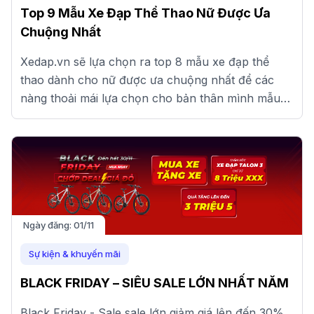
Top 9 Mẫu Xe Đạp Thể Thao Nữ Được Ưa
Chuộng Nhất
Xedap.vn sẽ lựa chọn ra top 8 mẫu xe đạp thể
thao dành cho nữ được ưa chuộng nhất để các
nàng thoải mái lựa chọn cho bản thân mình mẫu
xe phù hợp nhất nhé!
Ngày đăng:
01/11
Sự kiện & khuyến mãi
BLACK FRIDAY – SIÊU SALE LỚN NHẤT NĂM
Black Friday - Sale sale lớn giảm giá lên đến 30%