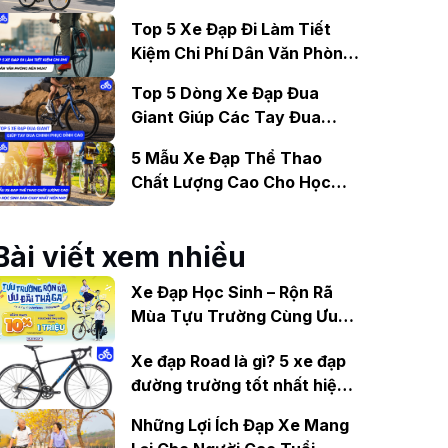
Gợi Ý Mẫu Đáng Mua
Top 5 Xe Đạp Đi Làm Tiết
Kiệm Chi Phí Dân Văn Phòng
Nên Mua?
Top 5 Dòng Xe Đạp Đua
Giant Giúp Các Tay Đua
Chinh Phục Đỉnh Cao
5 Mẫu Xe Đạp Thể Thao
Chất Lượng Cao Cho Học
Sinh Bán Chạy Nhất Hiện
Nay
Bài viết xem nhiều
Xe Đạp Học Sinh – Rộn Rã
Mùa Tựu Trường Cùng Ưu
Đãi Thả Ga Từ Xedap.vn
Xe đạp Road là gì? 5 xe đạp
đường trường tốt nhất hiện
nay
Những Lợi Ích Đạp Xe Mang