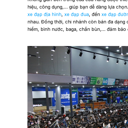
hiệu, công dụng,… giúp bạn dễ dàng lựa chọn
xe đạp địa hình
,
xe đạp đua
, đến
xe đạp đườ
nhau. Đồng thời, chi nhánh còn bán đa dạng 
hiểm, bình nước, baga, chắn bùn,… đảm bảo 