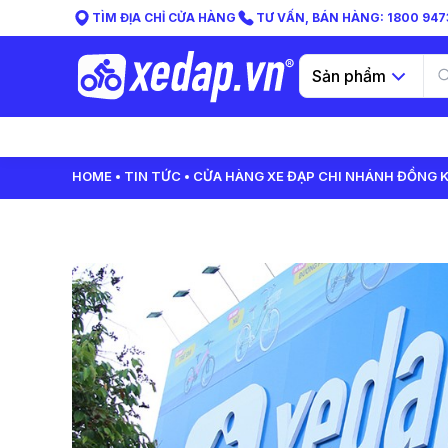
TÌM ĐỊA CHỈ CỬA HÀNG
TƯ VẤN, BÁN HÀNG: 1800 9473
Sản phẩm
HOME
TIN TỨC
CỬA HÀNG XE ĐẠP CHI NHÁNH ĐỒNG KH