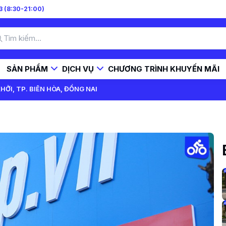
 (8:30-21:00)
SẢN PHẨM
DỊCH VỤ
CHƯƠNG TRÌNH KHUYẾN MÃI
ỞI, TP. BIÊN HÒA, ĐỒNG NAI