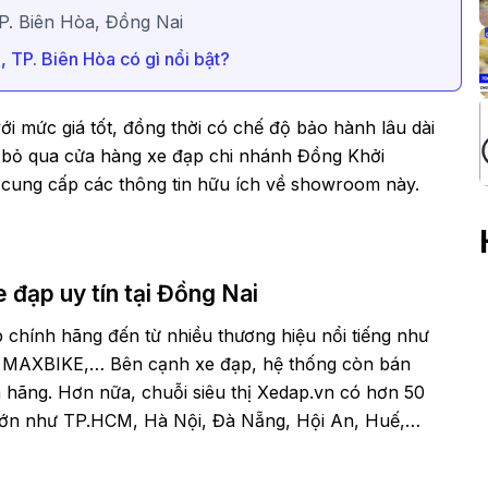
P. Biên Hòa, Đồng Nai
 TP. Biên Hòa có gì nổi bật?
ới mức giá tốt, đồng thời có chế độ bảo hành lâu dài
g bỏ qua cửa hàng xe đạp chi nhánh Đồng Khởi
ẽ cung cấp các thông tin hữu ích về showroom này.
 đạp uy tín tại Đồng Nai
 chính hãng đến từ nhiều thương hiệu nổi tiếng như
AXBIKE,… Bên cạnh xe đạp, hệ thống còn bán
h hãng. Hơn nữa, chuỗi siêu thị Xedap.vn có hơn 50
 lớn như TP.HCM, Hà Nội, Đà Nẵng, Hội An, Huế,…