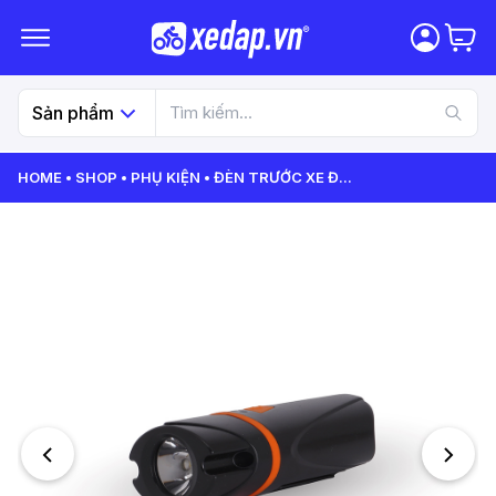
Sản phẩm
HOME
SHOP
PHỤ KIỆN
ĐÈN TRƯỚC XE Đ
...