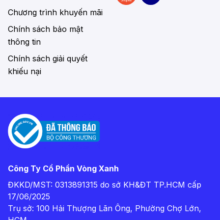
Chương trình khuyến mãi
Chính sách bảo mật
thông tin
Chính sách giải quyết
khiếu nại
Công Ty Cổ Phần Vòng Xanh
ĐKKD/MST: 0313891315 do sở KH&ĐT TP.HCM cấp
17/06/2025
Trụ sở: 100 Hải Thượng Lãn Ông, Phường Chợ Lớn,