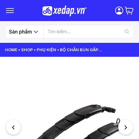
Sản phẩm
HOME
SHOP
PHỤ KIỆN
BỘ CHẮN BÙN GẤP
...