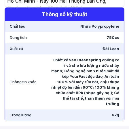
Hồ Chí Minh - Nay 100 Hải Thượng Lãn Ông,
Phường Chợ Lớn, TP. Hồ Chí Minh
.
Thông số kỹ thuật
Chất liệu
Nhựa Polypropylene
Dung tích
750cc
Xuất xứ
Đài Loan
Thiết kế van Cleanspring chống rò
rỉ và cho lưu lượng nước chảy
mạnh; Công nghệ bình nước mật độ
kép PourFast độc đáo; An toàn
Thông tin khác
100% với máy rửa bát, chịu được
nhiệt độ lên đến 90°C; 100% không
chứa chất BPA (nhựa gây hại); Có
thể tái chế, thân thiện với môi
trường
Trọng lượng
67g