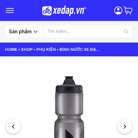
Sản phẩm
HOME
SHOP
PHỤ KIỆN
BÌNH NƯỚC XE ĐẠ
...