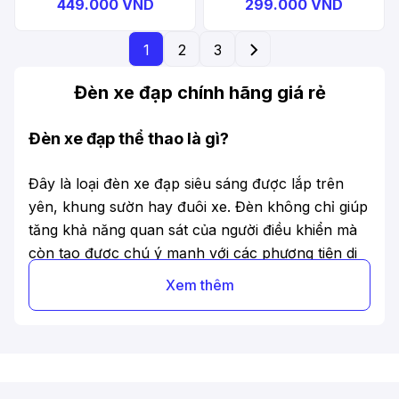
Combo Kit
449.000 VND
299.000 VND
1
2
3
Đèn xe đạp chính hãng giá rẻ
Đèn xe đạp thể thao là gì?
Đây là loại đèn xe đạp siêu sáng được lắp trên
yên, khung sườn hay đuôi xe. Đèn không chỉ giúp
tăng khả năng quan sát của người điều khiển mà
còn tạo được chú ý mạnh với các phương tiện di
chuyển khác.
Xem thêm
Các loại xe đạp thể thao trên thị trường
Đèn trước xe đạp: Đèn thường được gắn ở tay lái
hoặc
mũ bảo hiểm
, thường được sử dụng khi đi đi