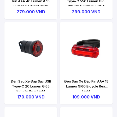
Pin AAA 40 Lumen & 15
Type-C 550 Lumen GI61
Lumen RAPTOR RA79
BICYCLE FRONT LIGHT
Bicycle Light Combo
279.000 VND
299.000 VND
Đèn Sau Xe Đạp Sạc USB
Đèn Sau Xe Đạp Pin AAA 15
Type-C 20 Lumen GI65
Lumen GI60 Bicycle Rear
Bicycle Rear Light
Light
179.000 VND
109.000 VND