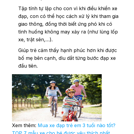
Tập tính tự lập cho con vì khi điều khiển xe
đạp, con có thể học cách xử lý khi tham gia
giao thông, đồng thời biết ứng phó khi có
tình huống không may xảy ra (như lủng lốp
xe, trật sên,…).
Giúp trẻ cảm thấy hạnh phúc hơn khi được
bố mẹ bên cạnh, dìu dắt từng bước đạp xe
đầu tiên.
Xem thêm:
Mua xe đạp trẻ em 3 tuổi nào tốt?
TOP 7 mẫu xe cho bé được yêu thích nhất