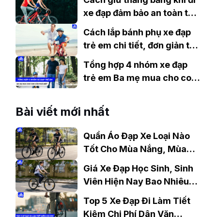
xe đạp đảm bảo an toàn tối
đa
Cách lắp bánh phụ xe đạp
trẻ em chi tiết, đơn giản tại
nhà
Tổng hợp 4 nhóm xe đạp
trẻ em Ba mẹ mua cho con
cần phải biết
Bài viết mới nhất
Quần Áo Đạp Xe Loại Nào
Tốt Cho Mùa Nắng, Mùa
Mưa?
Giá Xe Đạp Học Sinh, Sinh
Viên Hiện Nay Bao Nhiêu?
Gợi Ý Mẫu Đáng Mua
Top 5 Xe Đạp Đi Làm Tiết
Kiệm Chi Phí Dân Văn