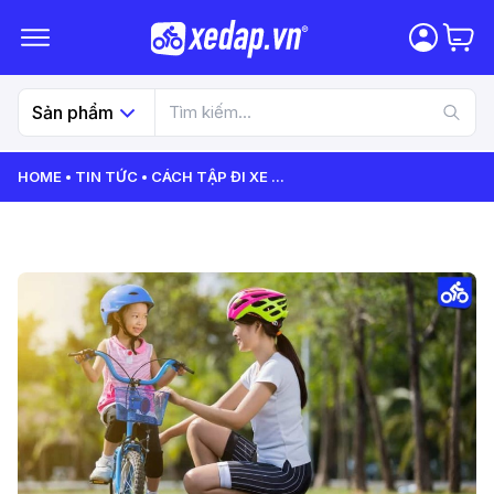
Sản phẩm
HOME
TIN TỨC
CÁCH TẬP ĐI XE
...