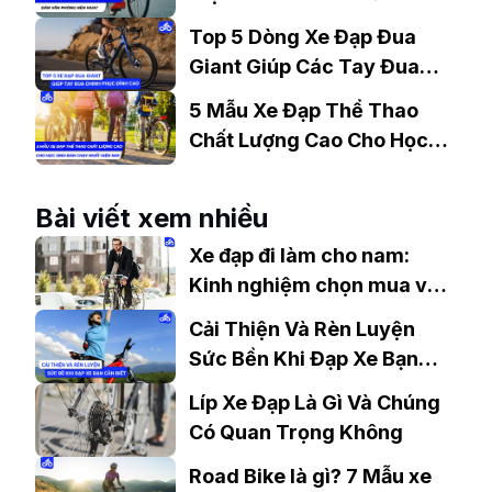
Phòng Nên Mua?
Top 5 Dòng Xe Đạp Đua
Giant Giúp Các Tay Đua
Chinh Phục Đỉnh Cao
5 Mẫu Xe Đạp Thể Thao
Chất Lượng Cao Cho Học
Sinh Bán Chạy Nhất Hiện
Nay
Bài viết xem nhiều
Xe đạp đi làm cho nam:
Kinh nghiệm chọn mua và
gợi ý phù hợp
Cải Thiện Và Rèn Luyện
Sức Bền Khi Đạp Xe Bạn
Cần Biết.
Líp Xe Đạp Là Gì Và Chúng
Có Quan Trọng Không
Road Bike là gì? 7 Mẫu xe