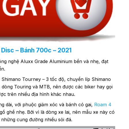
 Disc – Bánh 700c – 2021
ng nghệ Aluxx Grade Aluminium bền và nhẹ, đạt
ển.
a Shimano Tourney – 3 tốc độ, chuyển líp Shimano
a dòng Touring và MTB, nên được các biker hay gọi
ợc trên nhiều địa hình khác nhau.
 dài, với phuộc giảm xóc và bánh có gai,
Roam 4
ồ ghề nhẹ. Bởi vì là dòng xe lai, nên mẫu xe này có
n những cung đường nhiều sỏi đá.