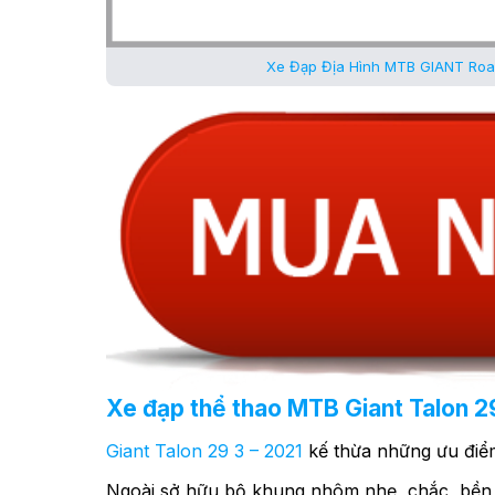
Xe Đạp Địa Hình MTB GIANT Roam
Xe đạp thể thao MTB Giant Talon 29
Giant Talon 29 3 – 2021
kế thừa những ưu điể
Ngoài sở hữu bộ khung nhôm nhẹ, chắc, bền 