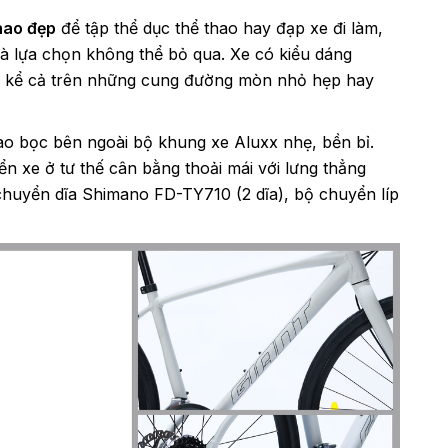
hao đẹp
để tập thể dục thể thao hay đạp xe đi làm,
à lựa chọn không thể bỏ qua. Xe có kiểu dáng
n kể cả trên những cung đường mòn nhỏ hẹp hay
o bọc bên ngoài bộ khung xe Aluxx nhẹ, bền bỉ.
ển xe ở tư thế cân bằng thoải mái với lưng thẳng
chuyển dĩa Shimano FD-TY710 (2 dĩa), bộ chuyển líp