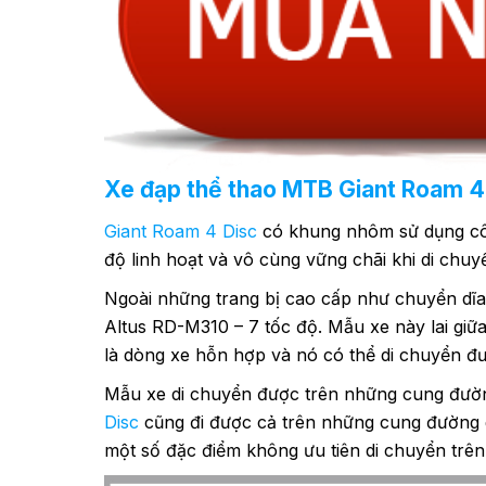
Xe đạp thể thao MTB Giant Roam 4
Giant Roam 4 Disc
có khung nhôm sử dụng cô
độ linh hoạt và vô cùng vững chãi khi di chuy
Ngoài những trang bị cao cấp như chuyển dĩ
Altus RD-M310 – 7 tốc độ. Mẫu xe này lai giữ
là dòng xe hỗn hợp và nó có thể di chuyển đư
Mẫu xe di chuyển được trên những cung đường
Disc
cũng đi được cả trên những cung đường g
một số đặc điểm không ưu tiên di chuyển trê