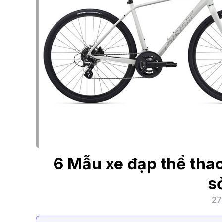
6 Mẫu xe đạp thể tha
s
27