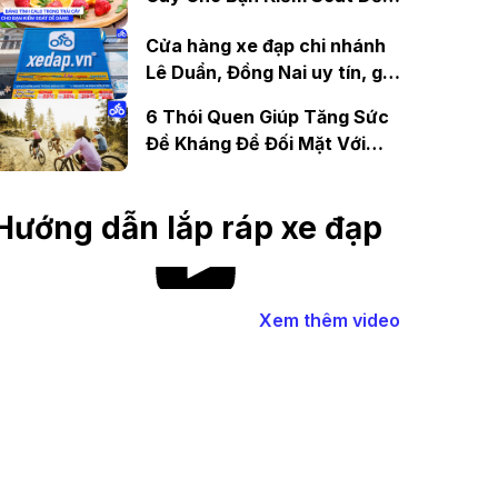
Dàng
Cửa hàng xe đạp chi nhánh
Lê Duẩn, Đồng Nai uy tín, giá
tốt
6 Thói Quen Giúp Tăng Sức
Đề Kháng Để Đối Mặt Với
Covid-19
Hướng dẫn lắp ráp xe đạp
Xem thêm video