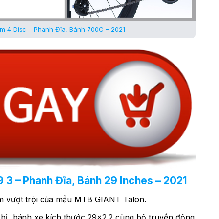
 4 Disc – Phanh Đĩa, Bánh 700C – 2021
 3 – Phanh Đĩa, Bánh 29 Inches – 2021
m vượt trội của mẫu MTB GIANT Talon.
bỉ, bánh xe kích thước 29×2.2 cùng bộ truyền động