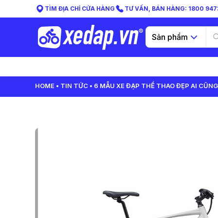
TÌM ĐỊA CHỈ CỬA HÀNG
TƯ VẤN, BÁN HÀNG: 1800 9473
Sản phẩm
HOME
TIN TỨC
6 MẪU XE ĐẠP THỂ THAO ĐẸP AI CŨ