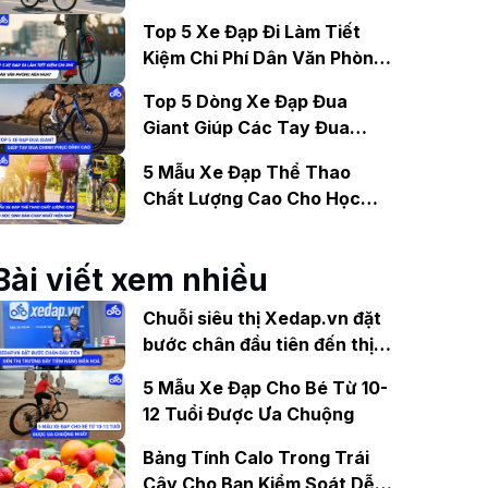
Gợi Ý Mẫu Đáng Mua
Top 5 Xe Đạp Đi Làm Tiết
Kiệm Chi Phí Dân Văn Phòng
Nên Mua?
Top 5 Dòng Xe Đạp Đua
Giant Giúp Các Tay Đua
Chinh Phục Đỉnh Cao
5 Mẫu Xe Đạp Thể Thao
Chất Lượng Cao Cho Học
Sinh Bán Chạy Nhất Hiện
Nay
Bài viết xem nhiều
Chuỗi siêu thị Xedap.vn đặt
bước chân đầu tiên đến thị
trường đầy tiềm năng Biên
5 Mẫu Xe Đạp Cho Bé Từ 10-
Hoà, Đồng Nai
12 Tuổi Được Ưa Chuộng
Bảng Tính Calo Trong Trái
Cây Cho Bạn Kiểm Soát Dễ