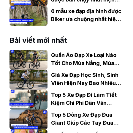
nay
6 mẫu xe đạp địa hình được
Biker ưa chuộng nhất hiện
nay
Bài viết mới nhất
Quần Áo Đạp Xe Loại Nào
Tốt Cho Mùa Nắng, Mùa
Mưa?
Giá Xe Đạp Học Sinh, Sinh
Viên Hiện Nay Bao Nhiêu?
Gợi Ý Mẫu Đáng Mua
Top 5 Xe Đạp Đi Làm Tiết
Kiệm Chi Phí Dân Văn
Phòng Nên Mua?
Top 5 Dòng Xe Đạp Đua
Giant Giúp Các Tay Đua
Chinh Phục Đỉnh Cao