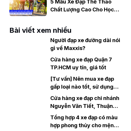
5 Mẫu Xe Đạp Thể Thao
Chất Lượng Cao Cho Học
Sinh Bán Chạy Nhất Hiện
Nay
Bài viết xem nhiều
Người đạp xe đường dài nói
gì về Maxxis?
Cửa hàng xe đạp Quận 7
TP.HCM uy tín, giá tốt
[Tư vấn] Nên mua xe đạp
gấp loại nào tốt, sử dụng
bền lâu?
Cửa hàng xe đạp chi nhánh
Nguyễn Văn Tiết, Thuận
An, Bình Dương
Tổng hợp 4 xe đạp có màu
hợp phong thủy cho mệnh