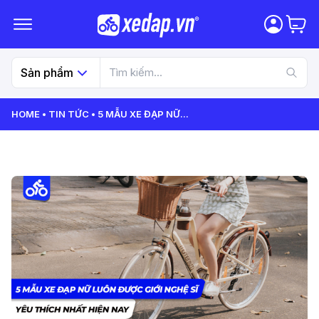
Sản phẩm
HOME
TIN TỨC
5 MẪU XE ĐẠP NỮ
...