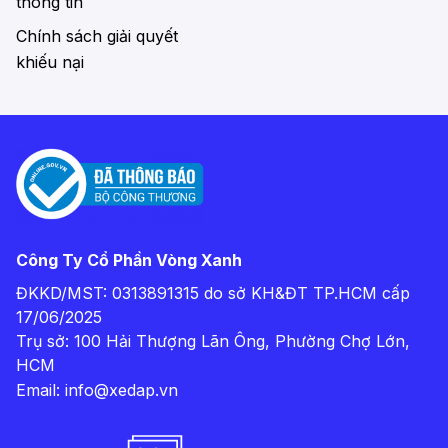
thông tin
Chính sách giải quyết
khiếu nại
Công Ty Cổ Phần Vòng Xanh
ĐKKD/MST: 0313891315 do sở KH&ĐT TP.HCM cấp
17/06/2025
Trụ sở: 100 Hải Thượng Lãn Ông, Phường Chợ Lớn,
HCM
Email:
info@xedap.vn